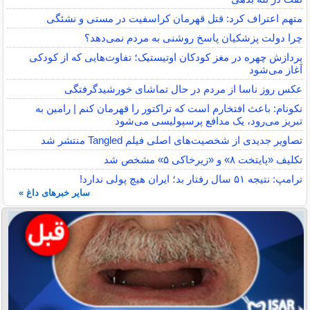
متهم اعتراف کرد: قتل قهرمان کراسفیت در مستی و نشئگی
چرا دولت پزشکیان پاسخ روشنی به مردم نمی‌دهد؟
پردازش چهره در مغز کودکان اوتیستیک؛ تفاوت‌هایی که از کودکی
آغاز می‌شود
عکس روز ناسا از مردم در حال تماشای خورشیدگرفتگی
نکونام: باعث افتخارم است که تراکتور را قهرمان کنم | رامین به
تبریز می‌رود، یک مدافع پرسپولیسی می‌شود
تصاویر جدیدی از شخصیت‌های اصلی فیلم Tangled منتشر شد
تکلیف «پایتخت ۸» و «زیرخاکی ۵» مشخص شد
ترامپ: نتیجه ۵۱ سال رفتار بد؛ ایران هیچ پولی ندارد!
سایر خبرهای داغ »