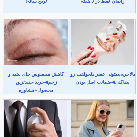
زایمان فقط در 3 هفته
ترین ساله!
بالاخره میتونی عطر دلخواهت رو
کاهش محسوس جای بخیه و
پیداکنی◀ضمانت اصل بودن
زخم◀خرید جدیدترین
محصول+مشاوره