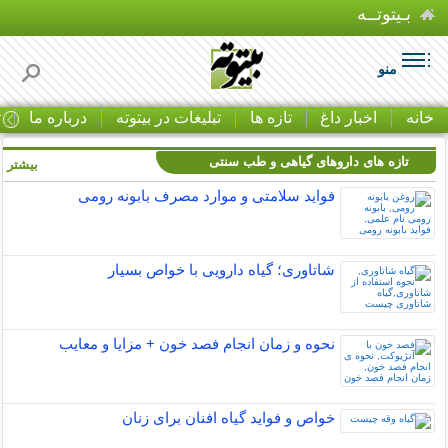
بـیتوتــه
منو
خانه
اخبار داغ
تازه ها
تبلیغات در بیتوته
درباره ما
ت
تازه های داروهای گیاهی و طب سنتی
بیشتر »
فواید سلامتی و موارد مصرف بابونه رومی
شاتاوری؛ گیاه دارویی با خواص بسیار
نحوه و زمان انجام فصد خون + مزایا و معایب
خواص و فواید گیاه افنان برای زنان