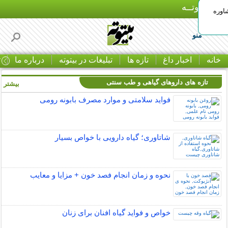
بـیتوتــه
اوره
منو
خانه
اخبار داغ
تازه ها
تبلیغات در بیتوته
درباره ما
ت
تازه های داروهای گیاهی و طب سنتی
بیشتر »
فواید سلامتی و موارد مصرف بابونه رومی
شاتاوری؛ گیاه دارویی با خواص بسیار
نحوه و زمان انجام فصد خون + مزایا و معایب
خواص و فواید گیاه افنان برای زنان