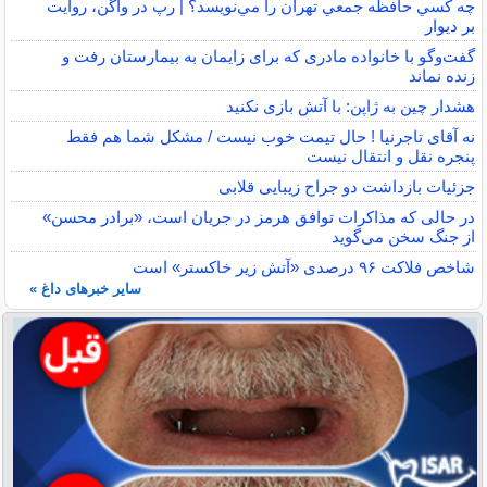
چه كسي حافظه جمعي تهران را مي‌نويسد؟ | رپ در واگن، روايت
بر ديوار
گفت‌وگو با خانواده مادری که برای زایمان به بیمارستان رفت و
زنده نماند
هشدار چین به ژاپن: با آتش بازی نکنید
نه آقای تاجرنیا ! حال تیمت خوب نیست / مشکل شما هم فقط
پنجره نقل و انتقال نیست
جزئیات بازداشت دو جراح زیبایی قلابی
در حالی که مذاکرات توافق هرمز در جریان است، «برادر محسن»
از جنگ سخن می‌گوید
شاخص فلاکت ۹۶ درصدی «آتش زیر خاکستر» است
سایر خبرهای داغ »