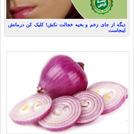
دیگه از جای زخم و بخیه خجالت نکش! کلیک کن درمانش
اینجاست