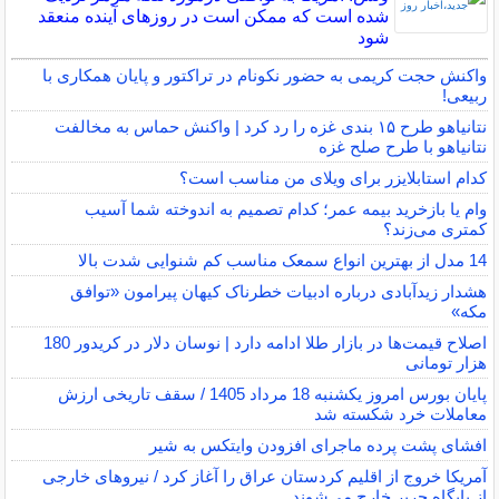
شده است که ممکن است در روزهای آینده منعقد
شود
واکنش حجت کریمی به حضور نکونام در تراکتور و پایان همکاری با
ربیعی!
نتانیاهو طرح ۱۵ بندی غزه را رد کرد | واکنش حماس به مخالفت
نتانیاهو با طرح صلح غزه
کدام استابلایزر برای ویلای من مناسب است؟
وام یا بازخرید بیمه عمر؛ کدام تصمیم به اندوخته شما آسیب
کمتری می‌زند؟
14 مدل از بهترین انواع سمعک مناسب کم شنوایی شدت بالا
هشدار زیدآبادی درباره ادبیات خطرناک کیهان پیرامون «توافق
مکه»
اصلاح قیمت‌ها در بازار طلا ادامه دارد | نوسان دلار در کریدور 180
هزار تومانی
پایان بورس امروز یکشنبه 18 مرداد 1405 / سقف تاریخی ارزش
معاملات خرد شکسته شد
افشای پشت پرده ماجرای افزودن وایتکس به شیر
آمریکا خروج از اقلیم کردستان عراق را آغاز کرد / نیروهای خارجی
از پایگاه حریر خارج می‌شوند