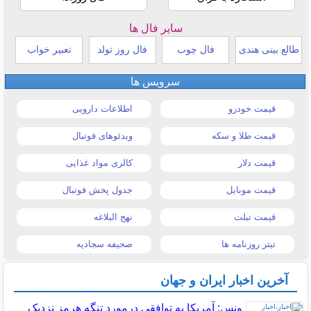
سایر فال ها
طالع بینی هندی
فال چوب
فال روز تولد
تعبیر خواب
سرویس ها
قیمت خودرو
اطلاعات دارویی
قیمت طلا و سکه
ویدئوهای فوتبال
قیمت دلار
کالری مواد غذایی
قیمت موبایل
جدول پخش فوتبال
قیمت تبلت
نهج البلاغه
تیتر روزنامه ها
صحیفه سجادیه
آخرین اخبار ایران و جهان
ونس: آمریکا به توافقی درمورد تنگه هرمز نزدیک