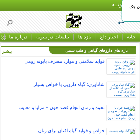
بـیتوتــه
ون چک
منو
خانه
اخبار داغ
تازه ها
تبلیغات در بیتوته
درباره ما
ت
تازه های داروهای گیاهی و طب سنتی
بیشتر »
فواید سلامتی و موارد مصرف بابونه رومی
شاتاوری؛ گیاه دارویی با خواص بسیار
نحوه و زمان انجام فصد خون + مزایا و معایب
خواص و فواید گیاه افنان برای زنان