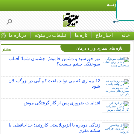
بـیتوتــه
منو
خانه
اخبار داغ
تازه ها
تبلیغات در بیتوته
درباره ما
ت
تازه های بیماری و راه درمان
بیشتر »
نور خورشید و دشمن خاموش چشمان شما؛ آفتاب
سوختگی چشم چیست؟
12 بیماری که می تواند باعث کم آبی در بزرگسالان
شود
اقدامات ضروری پس از گاز گرفتگی موش
زندگی دوباره با آنژیوپلاستی کاروتید؛ خداحافظی با
سکته مغزی