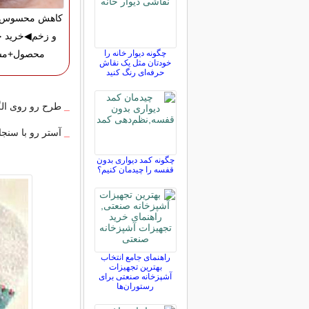
کاهش محسوس ج
و زخم◀خرید ج
چگونه دیوار خانه را
محصول+مش
خودتان مثل یک نقاش
حرفه‌ای رنگ کنید
_
طرح رو روی الگ
_
آستر رو با سنجاق
چگونه کمد دیواری بدون
قفسه را چیدمان کنیم؟
راهنمای جامع انتخاب
بهترین تجهیزات
آشپزخانه صنعتی برای
رستوران‌ها