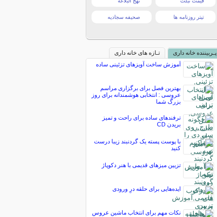
قیمت تبلت
نهج البلاغه
تیتر روزنامه ها
صحیفه سجادیه
پـربیننده خانه داری
تـازه های خانه داری
آموزش ساخت آویزهای تزئینی ساده
بهترین فصل برای برگزاری مراسم
عروسی : انتخابی هوشمندانه برای روز
بزرگ شما
ترفندهای ساده برای راحت و تمیز
بریدن CD
با پوست پسته یک گردنبند زیبا درست
کنید
تزیین میزهای قدیمی با هنر دکوپاژ
ایده‌هایی برای حلقه درِ ورودی
نکات مهم برای انتخاب ماشین عروس