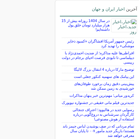
آخرین
اخبار ایران و جهان
در سال 1404 روزانه بیش از 15
هزار میلیارد تومان خلق پول
داشته‌ایم!
رئیس جمهور آمریکا افشاگران «کمبود ذخایر
موشکی» را تهدید کرد
افراطی‌ها علیه مذاکره؛ از ضدیت احمدی‌نژاد با
دیپلماسی تا نابودی فرصت احیای برجام در دولت
رییسی
توضیح مارکا درباره 4 انتقال بزرگ لالیگا
این پیامک های سهمیه کنکور جعلی است
پیش‌بینی دقیق زمان برخورد طوفان‌های
خورشیدی به زمین ممکن شد
کریدور میانی؛ مهم‌ترین خبر پنهان مذاکرات
جدیدترین فیلم مانی حقیقی در جشنواره نیویورک
رسوایی جدید در هالیوود؛ اعتراف جنجالی
کارگردان سرشناس به دروغ‌گویی درباره
استفاده از هوش مصنوعی!
تمام مردانی که در صف پوشیدن لباس جیمز باند
هستند/ بازیگر جدید مأمور ۰۰۷ تا پایان سال
معرفی خواهد شد