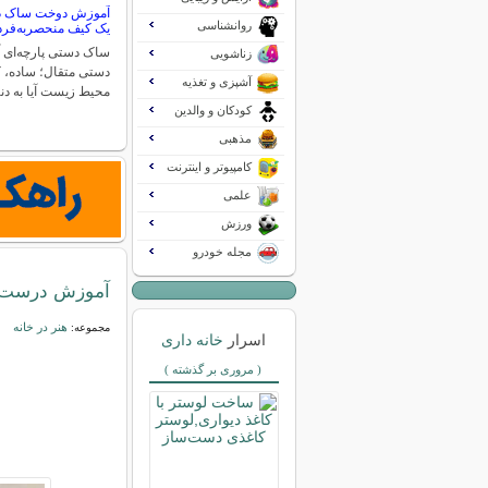
آموزش دوخت ساک د
روانشناسی
یک کیف منحصربه‌فرد 
ساک دستی پارچه‌ای
زناشویی
دستی متقال؛ ساده، ک
آشپزی و تغذیه
محیط زیست آیا به دن
کودکان و والدین
مذهبی
کامپیوتر و اینترنت
علمی
ورزش
مجله خودرو
آموزش درست ک
هنر در خانه
مجموعه:
اسرار
خانه داری
( مروری بر گذشته )