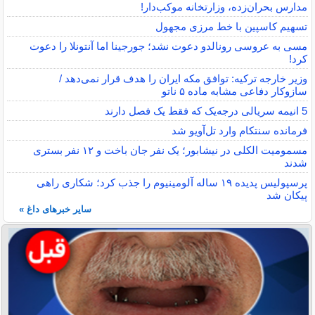
مدارس بحران‌زده، وزارتخانه موکب‌دار!
تسهیم کاسپین با خط مرزی مجهول
مسی به عروسی رونالدو دعوت نشد؛ جورجینا اما آنتونلا را دعوت
کرد!
وزیر خارجه ترکیه: توافق مکه ایران را هدف قرار نمی‌دهد /
سازوکار دفاعی مشابه ماده ۵ ناتو
5 انیمه سریالی درجه‌یک که فقط یک فصل دارند
فرمانده سنتکام وارد تل‌آویو شد
مسمومیت الکلی در نیشابور؛ یک نفر جان باخت و ۱۲ نفر بستری
شدند
پرسپولیس پدیده ۱۹ ساله آلومینیوم را جذب کرد؛ شکاری راهی
پیکان شد
سایر خبرهای داغ »