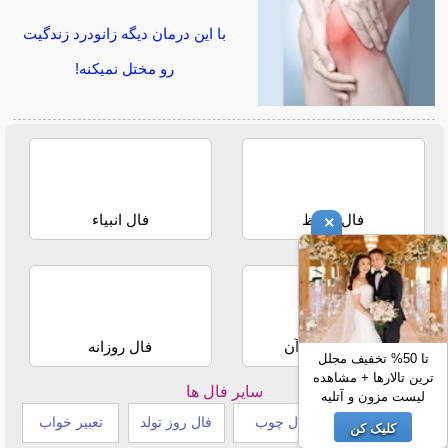
با این درمان دیگه زانودرد زندگیت
رو مختل نمیکنه!
فال حافظ
فال انبیاء
×
استخاره با قرآن
فال روزانه
تا 50% تخفیف مجلل
ترین تالارها + مشاهده
سایر فال ها
لیست مزون و آتلیه
طالع بینی هندی
فال چوب
فال روز تولد
تعبیر خواب
کلیک کن