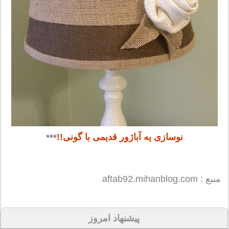
نوسازی یه آباژور قدیمی با گونی!!
***
منبع : aftab92.mihanblog.com
پیشنهاد امروز