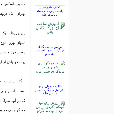
کشور...اسکورت م
کشف طعم جدید:
راهنمای بو دادن هسته
لویزان...یک عروس
زردآلو در خانه
این روزها با ی
میتوان ورود موج 
آموزش ساخت گلدان
بزرگ: از ایده تا اجرا در
رویت کرد و شاید 
چند قدم
ریخت و پاش از آ
با گذر از سنت به
نکات حرفه‌ای برای
افزایش ماندگاری خمیر
دست داده و جای 
مایه در خانه
که در آنها صرفاً
و دیگر هدف دوره