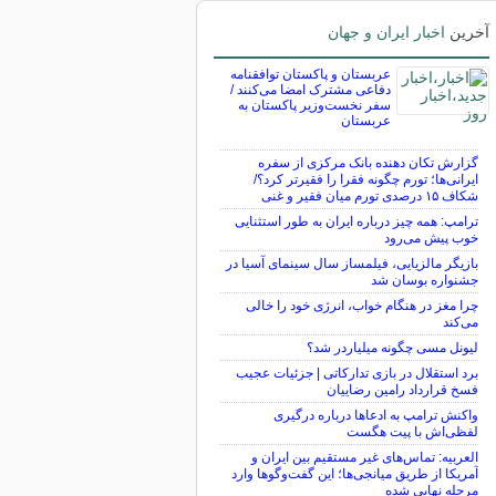
آخرین
اخبار ایران و جهان
عربستان و پاکستان توافقنامه
دفاعی مشترک امضا می‌کنند /
سفر نخست‌وزیر پاکستان به
عربستان
گزارش تکان‌ دهنده بانک مرکزی از سفره
ایرانی‌ها؛ تورم چگونه فقرا را فقیرتر کرد؟/
شکاف ۱۵ درصدی تورم میان فقیر و غنی
ترامپ: همه چیز درباره ایران به طور استثنایی
خوب پیش می‌رود
بازیگر مالزیایی، فیلمساز سال سینمای آسیا در
جشنواره بوسان شد
چرا مغز در هنگام خواب، انرژی خود را خالی
می‌کند
لیونل مسی چگونه میلیاردر شد؟
برد استقلال در بازی تدارکاتی | جزئیات عجیب
فسخ قرارداد رامین رضاییان
واکنش ترامپ به ادعاها درباره درگیری
لفظی‌اش با پیت هگست
العربیه: تماس‌های غیر مستقیم بین ایران و
آمریکا از طریق میانجی‌ها؛ این گفت‌و‌گو‌ها وارد
مرحله نهایی شده