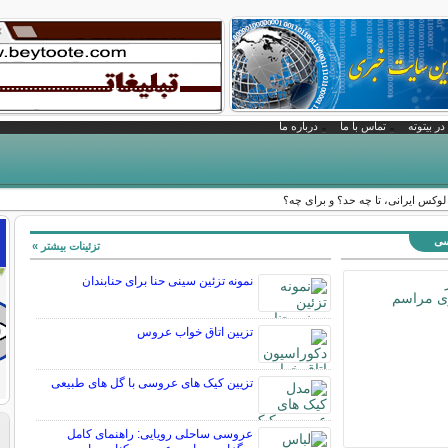
در بیتوته
تماس با ما
درباره ما
کس ایرانی، تا چه حد؟ و برای چه؟
سی
تزئینات بیشتر »
نمونه تزئین سینی حنا برای حنابندان
تزیین اتاق خواب عروس
تزیین کیک های عروسی با گل های طبیعی
عروسی ساحلی رویایی: راهنمای کامل