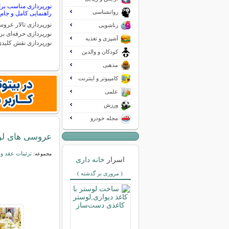
نورپردازی مناسب برا
روانشناسی
راهنمایی کامل و جام
نورپردازی تالار عرو
زناشویی
نورپردازی حرفه‌ای ب
آشپزی و تغذیه
نورپردازی نقش کلید
کودکان و والدین
مذهبی
کامپیوتر و اینترنت
علمی
ورزش
مجله خودرو
عروسی های لوک
تزئینات عقد 
مجموعه:
اسرار
خانه داری
( مروری بر گذشته )