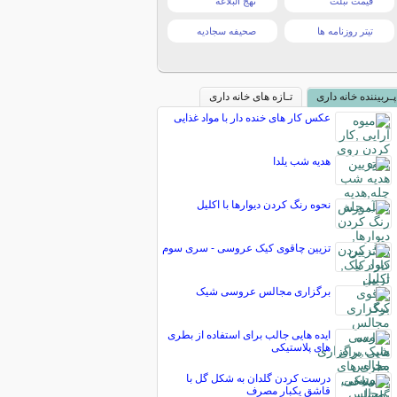
قیمت تبلت
نهج البلاغه
تیتر روزنامه ها
صحیفه سجادیه
پـربیننده خانه داری
تـازه های خانه داری
عکس کار های خنده دار با مواد غذایی
هدیه شب یلدا
نحوه رنگ کردن دیوارها با اکلیل
تزیین چاقوی کیک عروسی - سری سوم
برگزاری مجالس عروسی شیک
ایده هایی جالب برای استفاده از بطری
های پلاستیکی
درست کردن گلدان به شکل گل با
قاشق یکبار مصرف