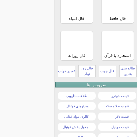
فال حافظ
فال انبیاء
استخاره با قرآن
فال روزانه
طالع بینی
فال روز
فال چوب
تعبیر خواب
هندی
تولد
سرویس ها
قیمت خودرو
اطلاعات دارویی
قیمت طلا و سکه
ویدئوهای فوتبال
قیمت دلار
کالری مواد غذایی
قیمت موبایل
جدول پخش فوتبال