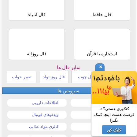
فال حافظ
فال انبیاء
استخاره با قرآن
فال روزانه
×
سایر فال ها
طالع بینی هندی
فال چوب
فال روز تولد
تعبیر خواب
سرویس ها
قیمت خودرو
اطلاعات دارویی
کنکوری هستی؟ تا
فرصت هست اینجا کمک
قیمت طلا و سکه
ویدئوهای فوتبال
بگیر!
قیمت دلار
کالری مواد غذایی
کلیک کن