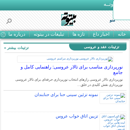
بـیتوتــه
منو
خانه
اخبار داغ
تازه ها
تبلیغات در بیتوته
درباره ما
ت
تزئینات عقد و عروسی
تزئینات بیشتر »
نورپردازی مناسب برای تالار عروسی: راهنمایی کامل و
جامع
نورپردازی تالار عروسی رازهای انتخاب نورپردازی حرفه‌ای برای تالار عروسی
نورپردازی نقش کلیدی در خلق…
نمونه تزئین سینی حنا برای حنابندان
تزیین اتاق خواب عروس