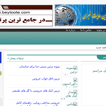
در بیتوته
تماس با ما
درباره ما
عقد جدید
سی
تزئینات بیشتر »
نمونه تزئین سینی حنا برای حنابندان
تزیین اتاق خواب عروس
تزیین کیک های عروسی با گل های طبیعی
عروسی ساحلی رویایی: راهنمای کامل