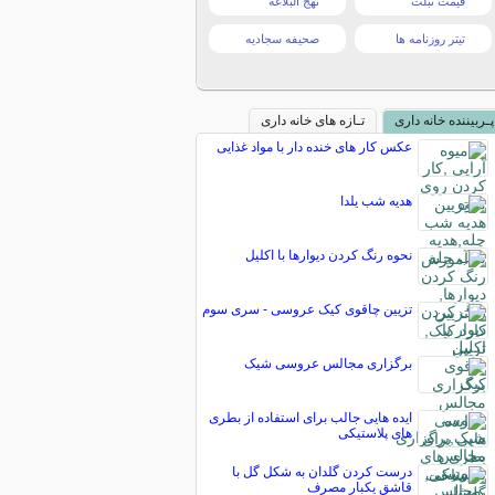
قیمت تبلت
نهج البلاغه
تیتر روزنامه ها
صحیفه سجادیه
پـربیننده خانه داری
تـازه های خانه داری
عکس کار های خنده دار با مواد غذایی
هدیه شب یلدا
نحوه رنگ کردن دیوارها با اکلیل
تزیین چاقوی کیک عروسی - سری سوم
برگزاری مجالس عروسی شیک
ایده هایی جالب برای استفاده از بطری
های پلاستیکی
درست کردن گلدان به شکل گل با
قاشق یکبار مصرف