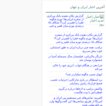
آخرین
اخبار ایران و جهان
گزارش تکان‌ دهنده بانک مرکزی
از سفره ایرانی‌ها؛ تورم چگونه
فقرا را فقیرتر کرد؟/ شکاف ۱۵
درصدی تورم میان فقیر و غنی
گزارش تکان‌ دهنده بانک مرکزی از سفره
ایرانی‌ها؛ تورم چگونه فقرا را فقیرتر کرد؟/
شکاف ۱۵ درصدی تورم میان فقیر و غنی
ترامپ: همه چیز درباره ایران به طور استثنایی
خوب پیش می‌رود
بازیگر مالزیایی، فیلمساز سال سینمای آسیا در
جشنواره بوسان شد
چرا مغز در هنگام خواب، انرژی خود را خالی
می‌کند
لیونل مسی چگونه میلیاردر شد؟
برد استقلال در بازی تدارکاتی | جزئیات عجیب
فسخ قرارداد رامین رضاییان
واکنش ترامپ به ادعاها درباره درگیری
لفظی‌اش با پیت هگست
العربیه: تماس‌های غیر مستقیم بین ایران و
آمریکا از طریق میانجی‌ها؛ این گفت‌و‌گو‌ها وارد
مرحله نهایی شده