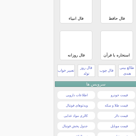
فال حافظ
فال انبیاء
استخاره با قرآن
فال روزانه
طالع بینی
فال روز
فال چوب
تعبیر خواب
هندی
تولد
سرویس ها
قیمت خودرو
اطلاعات دارویی
قیمت طلا و سکه
ویدئوهای فوتبال
قیمت دلار
کالری مواد غذایی
قیمت موبایل
جدول پخش فوتبال