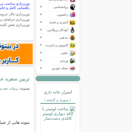
نورپردازی مناسب برا
روانشناسی
راهنمایی کامل و جام
نورپردازی تالار عرو
زناشویی
نورپردازی حرفه‌ای ب
آشپزی و تغذیه
نورپردازی نقش کلید
کودکان و والدین
مذهبی
کامپیوتر و اینترنت
علمی
ورزش
مجله خودرو
تزیین سفره عق
تزئینات عقد 
مجموعه:
اسرار
خانه داری
( مروری بر گذشته )
نمونه هایی از شیک