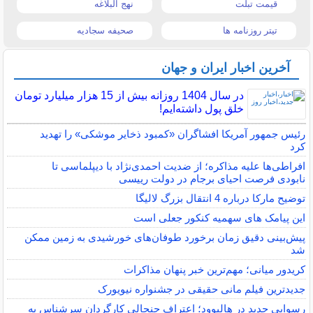
قیمت تبلت
نهج البلاغه
تیتر روزنامه ها
صحیفه سجادیه
آخرین اخبار ایران و جهان
در سال 1404 روزانه بیش از 15 هزار میلیارد تومان
خلق پول داشته‌ایم!
رئیس جمهور آمریکا افشاگران «کمبود ذخایر موشکی» را تهدید
کرد
افراطی‌ها علیه مذاکره؛ از ضدیت احمدی‌نژاد با دیپلماسی تا
نابودی فرصت احیای برجام در دولت رییسی
توضیح مارکا درباره 4 انتقال بزرگ لالیگا
این پیامک های سهمیه کنکور جعلی است
پیش‌بینی دقیق زمان برخورد طوفان‌های خورشیدی به زمین ممکن
شد
کریدور میانی؛ مهم‌ترین خبر پنهان مذاکرات
جدیدترین فیلم مانی حقیقی در جشنواره نیویورک
رسوایی جدید در هالیوود؛ اعتراف جنجالی کارگردان سرشناس به