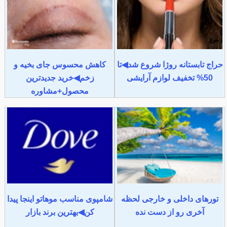
حراج تابستانه روژا شروع شد◀تا
کاهش محسوس جای بخیه و
50% تخفیف لوازم آرایشی
زخم◀خرید جدیدترین
محصول+مشاوره
تورهای داخلی و خارجی لحظه
شامپوی مناسب موهاتو اینجا پیدا
آخری رو از دست نده
کن◀بهترین برند بازار