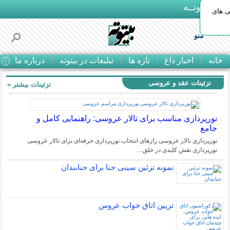
بـیتوتــه
ی های
منو
خانه
اخبار داغ
تازه ها
تبلیغات در بیتوته
درباره ما
ت
تزئینات عقد و عروسی
تزئینات بیشتر »
نورپردازی مناسب برای تالار عروسی: راهنمایی کامل و
جامع
نورپردازی تالار عروسی رازهای انتخاب نورپردازی حرفه‌ای برای تالار عروسی
نورپردازی نقش کلیدی در خلق…
نمونه تزئین سینی حنا برای حنابندان
تزیین اتاق خواب عروس