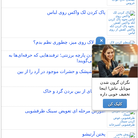
پاک کردن لک واکس روی لباس
×
چیدن لاک روی میز، چطوری نظم بدم؟
رنگ کردن پارچه برزنتی؛ ترفندهایی که حرفه‌ای‌ها به
شما نمی‌گویند!
چگونه شپشک و حشرات موجود در آرد را از بین
ببریم؟
نگران گرون شدن
موبایل نباش! اینجا
روش های از بين بردن گرد و خاک
تخفیف خوبی داره
کلیک کن
آموزش مرحله ای تعویض سینک ظرفشویی
پختن آرتیشو