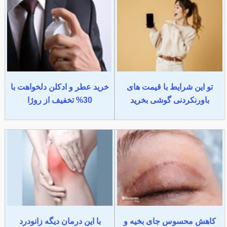
تو این شرایط با قیمت های
خرید عطر و ادکلن دلخواهت با
باورنکردنی گوشی بخرید
30% تخفیف از روژا
کاهش محسوس جای بخیه و
با این درمان دیگه زانودرد