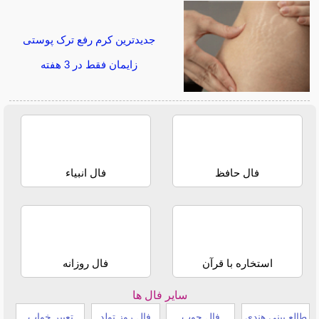
جدیدترین کرم رفع ترک پوستی
زایمان فقط در 3 هفته
فال حافظ
فال انبیاء
استخاره با قرآن
فال روزانه
سایر فال ها
طالع بینی هندی
فال چوب
فال روز تولد
تعبیر خواب