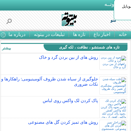
بـیتوتــه
وبایل
منو
خانه
اخبار داغ
تازه ها
تبلیغات در بیتوته
درباره ما
ت
تازه های شستشو ، نظافت ، لکه گیری
بیشتر »
روش های از بين بردن گرد و خاک
جلوگیری از سیاه شدن ظروف آلومینیومی: راهکارها و
نکات ضروری
پاک کردن لک واکس روی لباس
روش های تمیز کردن گل های مصنوعی