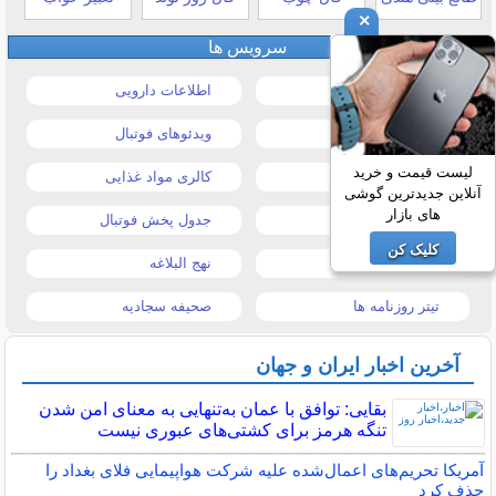
×
سرویس ها
قیمت خودرو
اطلاعات دارویی
قیمت طلا و سکه
ویدئوهای فوتبال
لیست قیمت و خرید
قیمت دلار
کالری مواد غذایی
آنلاین جدیدترین گوشی
های بازار
قیمت موبایل
جدول پخش فوتبال
کلیک کن
قیمت تبلت
نهج البلاغه
تیتر روزنامه ها
صحیفه سجادیه
آخرین اخبار ایران و جهان
بقایی: توافق با عمان به‌تنهایی به معنای امن شدن
تنگه هرمز برای کشتی‌های عبوری نیست
آمریکا تحریم‌های اعمال‌شده علیه شرکت هواپیمایی فلای بغداد را
حذف کرد