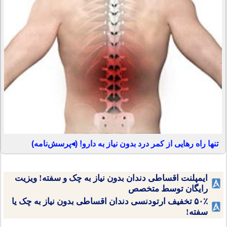
تنها راه رهایی از کمر درد بدون نیاز به دارو! (◂پرسش‌نامه)
ایمپلنت اقساطی دندان بدون نیاز به چک و سفته! ویزیت
رایگان توسط متخصص
۵۰٪ تخفیف ارتودنسی دندان اقساطی بدون نیاز به چک یا
سفته!