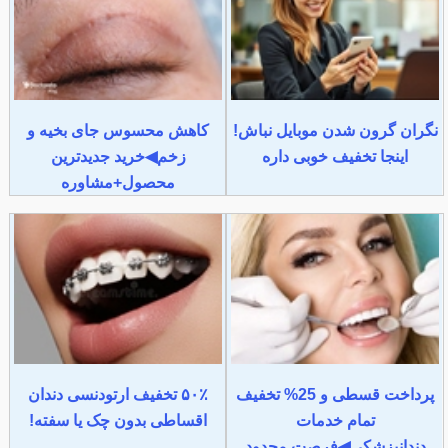
نگران گرون شدن موبایل نباش!
کاهش محسوس جای بخیه و
اینجا تخفیف خوبی داره
زخم◀خرید جدیدترین
محصول+مشاوره
پرداخت قسطی و 25% تخفیف
۵۰٪ تخفیف ارتودنسی دندان
تمام خدمات
اقساطی بدون چک یا سفته!
دندانپزشکی◀فرصت محدود