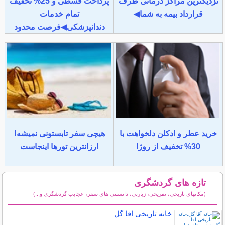
نزدیکترین مراکز درمانی طرف
پرداخت قسطی و 25% تخفیف
قرارداد بیمه به شما◀
تمام خدمات
دندانپزشکی◀فرصت محدود
خرید عطر و ادکلن دلخواهت با
هیچی سفر تابستونی نمیشه!
30% تخفیف از روژا
ارزانترین تورها اینجاست
تازه های گردشگری
(مكانهاي تاريخي، تفریحی، زيارتي، دانستنی های سفر، عجایب گردشگری و...)
سایر مطالب گردشگری
خانه تاریخی آقا گل