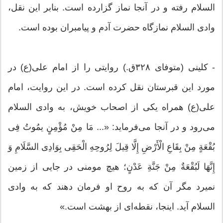
السلام رفته و در آنجا نماز گزارده است. بنابر این نقل،
وادی السلام نمازگاه حضرت آدم و پیامبران بوده است.
- کلینی (متوفای ۳۲۸ق.) روایتی را از امام علی(ع) در
مورد این قبرستان نقل کرده است. در این روایت، امام
علی(ع) همراه یکی از اصحاب خویش، به وادی السلام
می‌رود و در آنجا می‌فرماید: «... مَا مِنْ مُؤْمِنٍ یمُوتُ فِی
بُقْعَةٍ مِنْ بِقَاعِ الْأَرْضِ إِلَّا قِیلَ لِرُوحِهِ الْحَقِی بِوَادِی السَّلَامِ وَ
إِنَّهَا لَبُقْعَةٌ مِنْ جَنَّةِ عَدْنٍ؛ هیچ مومنی در جایی از زمین
نمیرد مگر آن که به روح او فرمان دهند که به وادی
السلام آید. اینجا، نقطه‌ای از بهشت است.»