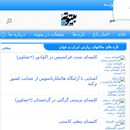
بـیتوتــه
منو
خانه
اخبار داغ
تازه ها
تبلیغات در بیتوته
درباره ما
ت
تازه های مکانهای زيارتي ايران و جهان
بیشتر »
کلیسای سنت فرانسیس در اکوادور (+تصاویر)
آشنایی با آرامگاه هالیکارناسوس از عجایب کشور
ترکیه
کلیسای ترینیتی گرگتی در گرجستان (+تصاویر)
کلیسای پنطی کاستی