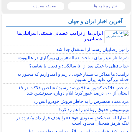
تیتر روزنامه ها
صحیفه سجادیه
آخرین اخبار ایران و جهان
ایرانی‌ها از ترامپ عصبانی هستند، اسرائیلی‌ها
عصبانی‌تر
رامین رضاییان رسما از استقلال جدا شد
شرط تارانتینو برای ساخت دنباله «روزی روزگاری در هالیوود»
خداحافظی با عینک بعد از ۵۰ سالگی؛ واقعیت یا شایعه؟
ترامپ: ما مذاکرات بسیار خوبی داریم و امیدواریم که مجبور به
حمله بزرگی علیه ایران نشویم
شاخص فلاکت کشور به ۹۶ درصد رسید / شاخص فلاکت در ۱۹
استان از ۱۰۰ درصد عبور کرد؛ ایلام دوباره صدرنشین شد
مرد معتاد همسرش را به خاطر فروش خودرو آتش زد
وینیسیوس حقوق رونالدو را هم رد کرد!
انصارالله: نفت‌کش سعودی «وفاء» را هدف قرار دادیم/ تردد در
تنگه هرمز همچنان محدود است
صدور کیفرخواست برای زن بلاگر به اتهام معاونت در قتل