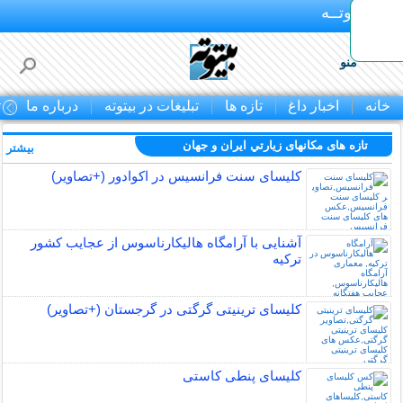
بـیتوتــه
منو
خانه
اخبار داغ
تازه ها
تبلیغات در بیتوته
درباره ما
ت
تازه های مکانهای زيارتي ايران و جهان
بیشتر »
کلیسای سنت فرانسیس در اکوادور (+تصاویر)
آشنایی با آرامگاه هالیکارناسوس از عجایب کشور
ترکیه
کلیسای ترینیتی گرگتی در گرجستان (+تصاویر)
کلیسای پنطی کاستی