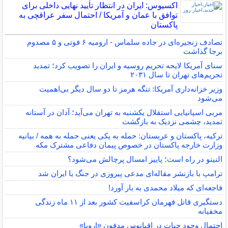
اکسیوس: ایران در انتظار تأیید نهایی داخلی برای
توافق با عمان و آمریکا / احتمال سفر عراقچی به
پاکستان
تصادف زنجیره‌ای در جاده سلماس - ارومیه ۶ فوتی و ۵ مصدوم
برجا گذاشت
سنای آمریکا لایحه تحریم روسیه و ایران را تصویب کرد؛ تمدید
تحریم‌های تهران تا سال ۲۰۳۱
وزیر خزانه‌داری آمریکا: تنگه هرمز تا دو سال دیگر بی‌اهمیت
می‌شود
مربی اسپانیایی استقلال یکشنبه به تهران می‌آید؛ آدان در آستانه
تمدید، چشمی نزدیک به بازگشت
ترکیه، پاکستان و عربستان: حمله به یکی یعنی حمله به همه / بیانیه
وزارت خارجه پاکستان در خصوص پیمان دفاعی مشترک مکه
النینو در راه است؛ پاییز امسال پرچالش می‌شود؟
ترامپ با بازنشر مقاله‌ای مدعی پیروزی در جنگ با ایران شد
فاجعه‌ای که میلاد محمدی به بار آورد!
دستگیری قاتل قهرمان کراسفیت کشور بعد از ۱۱ ماه زندگی
مخفیانه
احتمال وجود حیات در اقیانوس مدفون «اروپا»