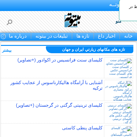
بـیتوتــه
ط در
منو
خانه
اخبار داغ
تازه ها
تبلیغات در بیتوته
درباره ما
ت
تازه های مکانهای زيارتي ايران و جهان
بیشتر »
کلیسای سنت فرانسیس در اکوادور (+تصاویر)
آشنایی با آرامگاه هالیکارناسوس از عجایب کشور
ترکیه
کلیسای ترینیتی گرگتی در گرجستان (+تصاویر)
کلیسای پنطی کاستی