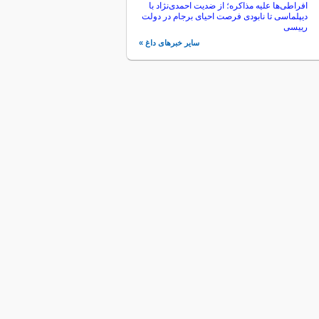
افراطی‌ها علیه مذاکره؛ از ضدیت احمدی‌نژاد با
دیپلماسی تا نابودی فرصت احیای برجام در دولت
رییسی
سایر خبرهای داغ »