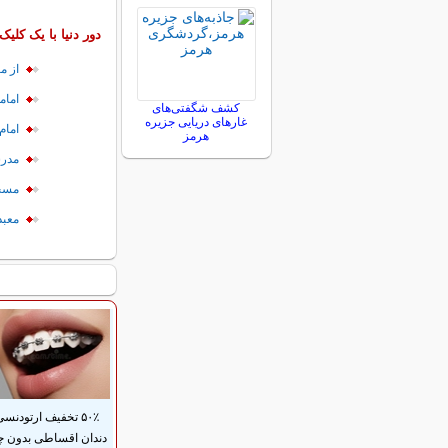
دور دنیا با یک کلیک
از م
امام
کشف شگفتی‌های
غارهای دریایی جزیره
امام
هرمز
مدرس
مسجد
معبد
۵۰٪ تخفیف ارتودنس
دندان اقساطی بدون 