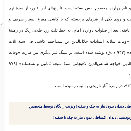
 و نام چهارده معصوم نقش بسته است. تاريخ‌هاى اين قبور، از سدهٔ نهم
ت و روى يکى از قبرهاى برجسته که با کاشى معرق بسيار ظريف و
افته، بعد از صلوات دوازده امام، به خط ثلث زرد طلايى‌رنگ در زمينهٔ
 «وفات سلاله السادات جلال‌الدين بن سيداحمد کاشى فى سنهٔ ثلاث
عشرين و تسعمانه» (۹۳۲ ه-.ق) نوشته شده است. بر سنگ قبر ديگرى نيز عبارت «وفات
يافت ميرزا ضياءالدين خواجه شمس‌الدين لاهيجانى سنهٔ سبعه ثمانين و تسعمانه» (۹۷۸
.
طی دندان بدون نیاز به چک و سفته! ویزیت رایگان توسط متخصص