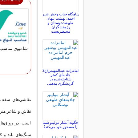
پناهگاه حیات وحش شیر
احمد؛ بهشت پنهان
طبیعت‌دوستان و
پژوهشگران
محیط‌زیست
شامپوی مناسب 
امامزاده عبدالمهیمن(ع):
جاذبه‌ای کمتر
شناخته‌شده در
گردشگری مذهبی
نقاشى‌هاى سقف ا
نقاش و شاعر هنرم
چگونه آبشار مولینو شما
است. در رواق‌‌ها
را مسحور خود می‌کند؟
سنگ‌هاى بلند و 