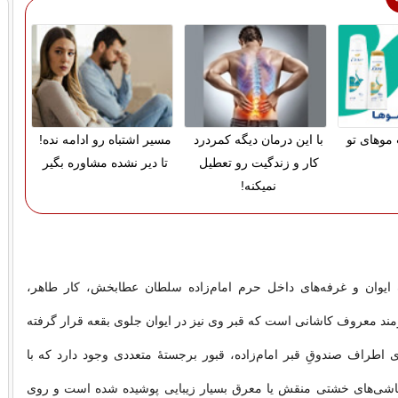
موهای تو
با این درمان دیگه کمردرد
مسیر اشتباه رو ادامه نده!
کار و زندگیت رو تعطیل
تا دیر نشده مشاوره بگیر
نمیکنه!
يوان و غرفه‌هاى داخل حرم امام‌زاده سلطان عطابخش، کار طاهر،
ند معروف کاشانى است که قبر وى نيز در ايوان جلوى بقعه قرار گرفته
ى اطراف صندوقِ قبر امام‌زاده، قبور برجستهٔ متعددى وجود دارد که با
کاشى‌هاى خشتى منقش يا معرق بسيار زيبايى پوشيده شده است و روى