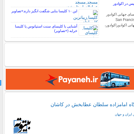
 در اکوادور
این ۱۰ کلیسا بنایی شگفت انگیز دارند+تصاویر
ی جهانی اکوادور
انسیس (San Francisco
 جهانی اکوادوراکوادور،
آشنایی با کلیسای سنت استپانوس یا کلیسا
خرابه (+تصاویر)
مگاه امامزاده سلطان عطابخش در کاشان
 ايران و جهان