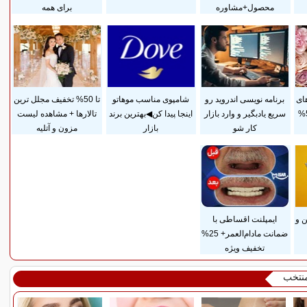
محصول+مشاوره
برای همه
ای
برنامه نویسی اندروید رو
شامپوی مناسب موهاتو
تا 50% تخفیف مجلل ترین
آرایشی بهداشتی با 50%
سریع یادبگیر و وارد بازار
اینجا پیدا کن◀بهترین برند
تالارها + مشاهده لیست
کار شو
بازار
مزون و آتلیه
 و
ایمپلنت اقساطی با
ضمانت مادام‌العمر+ 25%
تخفیف ویژه
منتخب