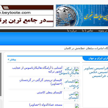
در بیتوته
تماس با ما
درباره ما
امگاه امامزاده سلطان عطابخش در کاشان
ارتي ايران و جهان
بیشتر »
آشنایی با آرامگاه هالیکارناسوس از عجایب
کشور ترکیه
کلیسای ترینیتی گرگتی در گرجستان
(+تصاویر)
کلیسای پنطی کاستی
مسجد عمادالدوله (+تصاویر)