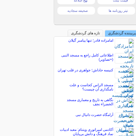
قیمت تبلت
نهج البلاغه
تیتر روزنامه ها
صحیفه سجادیه
پربیننده گردشگري
تازه های گردشگری
امامزاده قادر؛ تنها پیامبر گیلان
اطلاعاتی کامل راجع به مسجد النبی
(+تصاویر)
کنیسه حاداش؛ جواهری در قلب تهران
مسجد الراس کجاست و علت
نامگذاری آن چیست؟
نگاهی به تاریخ و معماری مسجد
الخضراء نجف
آرامگاه حضرت دانیال نبی
آکادمی امپراتوری ویتنام: معبد ادبیات
نماد فرهنگ و دانش بی‌پایان