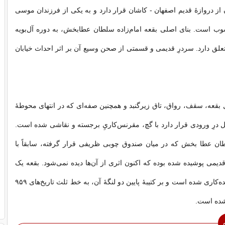
 از دروازهٔ قديم اصفهان - کاشان قرار دارد و به يکى از فرزندان موسى
وب است. بناى اصلى بقعه امام‌زاده سلطان عطابخش، به دوره آل‌بويه
 ه-.ق) تعلق دارد. سردرِ قديمى و قسمتى از صحن وسيع آن بر اثر احداث خيابان
بقعه، سقف، رواق، تاق زيرگنبد و همچنين صفه‌اى که در انتهاى محوطهٔ
ل درِ ورودى قرار دارد با گچ، مقرنس‌کاريِ برجسته و نقاشى شده است.
لطان عطا بخش که در ميان صندوق چوبى ظريفى قرار گرفته، سابقاً با
يمى پوشيده شده بوده که اکنون اثرى از آن‌ها ديده نمى‌شود. بقعه يک
جفت درِ چوبى کنده‌کارى شده است و بر کتيبهٔ پايين دو لنگهٔ آن، به خط ثلث تاريخ‌هاى ۹۵۹