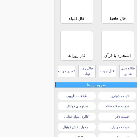
فال حافظ
فال انبیاء
استخاره با قرآن
فال روزانه
طالع بینی
فال روز
فال چوب
تعبیر خواب
هندی
تولد
سرویس ها
قیمت خودرو
اطلاعات دارویی
قیمت طلا و سکه
ویدئوهای فوتبال
قیمت دلار
کالری مواد غذایی
قیمت موبایل
جدول پخش فوتبال