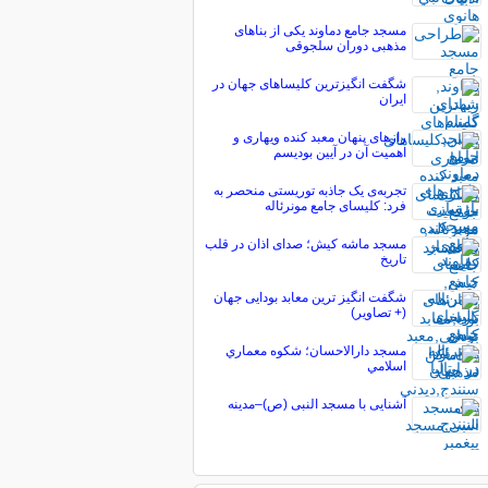
مسجد جامع دماوند یکی از بناهای
مذهبی دوران سلجوقی
شگفت انگیزترین کلیساهای جهان در
ایران
رازهای پنهان معبد کنده ویهاری و
اهمیت آن در آیین بودیسم
تجربه‌ی یک جاذبه توریستی منحصر به
فرد: کلیسای جامع مونرئاله
مسجد ماشه کیش؛ صدای اذان در قلب
تاریخ
شگفت انگیز ترین معابد بودایی جهان
(+ تصاویر)
مسجد دارالاحسان؛ شکوه معماري
اسلامي
آشنایی با مسجد النبى (ص)–مدینه