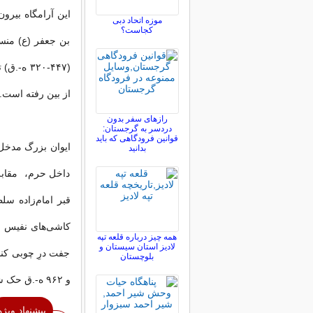
اين آرامگاه بيرون
موزه اتحاد دبی
کجاست؟
بن جعفر (ع) منس
(۴۴۷-۳۲۰
از بين رفته است.
رازهای سفر بدون
دردسر به گرجستان:
قوانین فرودگاهی که باید
ايوان بزرگ مدخل 
بدانید
داخل حرم، ‌ مقاب
قبر امام‌زاده س
کاشى‌هاى نفيس قد
همه چیز درباره قلعه تپه
لادیز استان سیستان و
بلوچستان
و ۹۶۲ ه-.ق حک شده است.
پیشنهاد ویژه