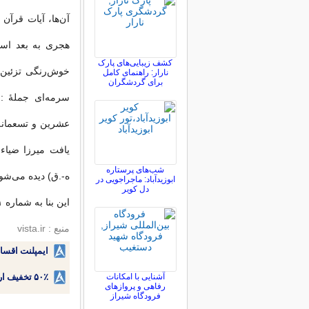
آن‌ها، آيات قرآن
هجرى به بعد اس
کشف زیبایی‌های پارک
خوش‌رنگى تزئين ي
نارار: راهنمای کامل
برای گردشگران
سرمه‌اى جملهٔ :
شب‌های پرستاره
ه-.ق) ديده مى‌شود
ابوزیدآباد: ماجراجویی در
دل کویر
اين بنا به شماره ۹۴۱، در زمرهٔ آثار تاريخى به ثبت رسيده است.
منبع : vista.ir
ایمپلنت اقسا
آشنایی با امکانات
۵۰٪ تخفیف ارتودنسی دندان اقساطی بدون نیاز به چک یا سفته!
رفاهی و پروازهای
فرودگاه شیراز