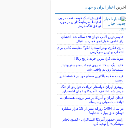
آخرین
اخبار ایران و جهان
افزایش اندک قیمت نفت در پی
احتیاط سرمایه‌گذاران در مورد
توافق تنگه هرمز
قدیمی‌ترین لامپ جهان ۱۲۵ ساله شد؛ افشای
راز علمی طول‌عمر لامپ سنتنیال
بازی فکری بهتر است یا لگو؟ مقایسه کامل برای
انتخاب بهترین سرگرمی
دیومانده، گران‌ترین خرید تاریخ رئال!
فاتح لیگ اسکاتلند روی نیمکت منچستریونایتد
نشست؛ رویایم واقعی شد
قیمت طلا به بالاترین سطح خود در ۷ هفته اخیر
رسید،
رویترز: ایران خواستار دریافت عوارض از تنگه
هرمز شد؛ اختلاف با آمریکا و عمان ادامه دارد
فیدان: ایران و آمریکا بر سر پرونده هسته‌ای به
توافقات اصولی رسیده‌اند
در سال 1404 روزانه بیش از 15 هزار میلیارد
تومان خلق پول داشته‌ایم!
رئیس جمهور آمریکا افشاگران «کمبود ذخایر
موشکی» را تهدید کرد