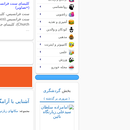
کلیسای سنت فرانسیس
روانشناسی
(+تصاویر)
سنت فرانسیس، کلیسا
زناشویی
سنت فر
آشپزی و تغذیه
Church)، کلیسای
کودکان و والدین
…
مذهبی
کامپیوتر و اینترنت
علمی
ورزش
مجله خودرو
بخش
گردشگری
( مروری بر گذشته )
آشنایی با آرا
مکانهای زيارتي
مجموعه: