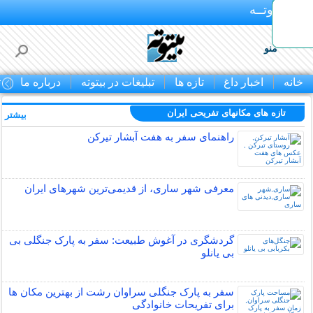
بـیتوتــه
منو
خانه
اخبار داغ
تازه ها
تبلیغات در بیتوته
درباره ما
ت
تازه های مکانهای تفریحی ايران
بیشتر »
راهنمای سفر به هفت آبشار تیرکن
معرفی شهر ساری، از قدیمی‌ترین شهرهای ایران
گردشگری در آغوش طبیعت: سفر به پارک جنگلی بی
بی یانلو
سفر به پارک جنگلی سراوان رشت از بهترین مکان ها
برای تفریحات خانوادگی