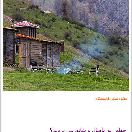
دهکده ییلاقی اولسبلنگاه
چطور به ماسال و شاندرمن برویم؟