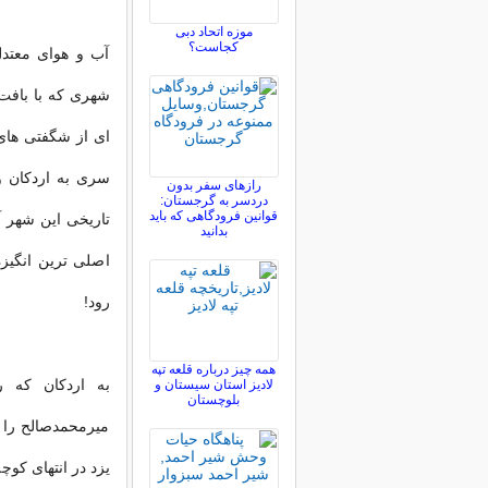
موزه اتحاد دبی
کجاست؟
آب و هوای معتدل
شهری که با بافت
ای از شگفتی های 
سری به اردکان و
رازهای سفر بدون
دردسر به گرجستان:
قوانین فرودگاهی که باید
تاریخی این شهر 
بدانید
اصلی ترین انگیز
رود!
همه چیز درباره قلعه تپه
به
اردکان
که رسی
لادیز استان سیستان و
بلوچستان
میرمحمدصالح را 
یزد در انتهای کو