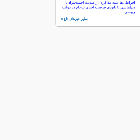
افراطی‌ها علیه مذاکره؛ از ضدیت احمدی‌نژاد با
دیپلماسی تا نابودی فرصت احیای برجام در دولت
رییسی
سایر خبرهای داغ »