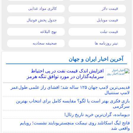
قیمت دلار
کالری مواد غذایی
قیمت موبایل
جدول پخش فوتبال
قیمت تبلت
نهج البلاغه
تیتر روزنامه ها
صحیفه سجادیه
آخرین اخبار ایران و جهان
افزایش اندک قیمت نفت در پی احتیاط
سرمایه‌گذاران در مورد توافق تنگه هرمز
قدیمی‌ترین لامپ جهان ۱۲۵ ساله شد؛ افشای راز علمی طول‌عمر
لامپ سنتنیال
بازی فکری بهتر است یا لگو؟ مقایسه کامل برای انتخاب بهترین
سرگرمی
دیومانده، گران‌ترین خرید تاریخ رئال!
فاتح لیگ اسکاتلند روی نیمکت منچستریونایتد نشست؛ رویایم
واقعی شد