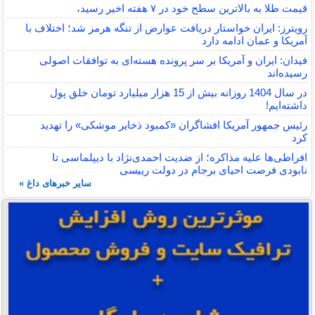
قیمت طلا به بالاترین سطح خود در ۷ هفته اخیر رسید،
رویترز: ایران خواستار دریافت عوارض از تنگه هرمز شد؛ اختلاف با
آمریکا و عمان ادامه دارد
فیدان: ایران و آمریکا بر سر پرونده هسته‌ای به توافقات اصولی
رسیده‌اند
در سال 1404 روزانه بیش از 15 هزار میلیارد تومان خلق پول
داشته‌ایم!
رئیس جمهور آمریکا افشاگران «کمبود ذخایر موشکی» را تهدید
کرد
افراطی‌ها علیه مذاکره؛ از ضدیت احمدی‌نژاد با دیپلماسی تا
نابودی فرصت احیای برجام در دولت رییسی
سایر خبرهای داغ »