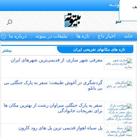
بـیتوتــه
یف
منو
خانه
اخبار داغ
تازه ها
تبلیغات در بیتوته
درباره ما
ت
تازه های مکانهای تفریحی ايران
بیشتر »
معرفی شهر ساری، از قدیمی‌ترین شهرهای ایران
گردشگری در آغوش طبیعت: سفر به پارک جنگلی بی
بی یانلو
سفر به پارک جنگلی سراوان رشت از بهترین مکان ها
برای تفریحات خانوادگی
پل سیاه اهواز قدیمی ترین پل های رود کارون