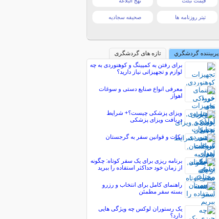
قیمت تبلت
نهج البلاغه
تیتر روزنامه ها
صحیفه سجادیه
پربیننده گردشگري
تازه های گردشگری
برای رفتن به کمپینگ و کوهنوردی به چه
لوازم و تجهیزاتی نیاز دارید؟
معرفی انواع صنایع دستی و سوغات
اهواز
ویزای پزشکی چیست؟+ شرایط
دریافت ویزای پزشکی
نکات و قوانین سفر به گرجستان
برنامه ریزی برای یک سفر کوتاه: چگونه
از زمان خود حداکثر استفاده را ببرید
راهنمای کامل برای انتخاب و رزرو
بسته سفر مطمئن
یک رستوران لوکس چه ویژگی هایی
دارد؟