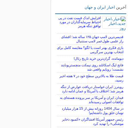
آخرین
اخبار ایران و جهان
افزایش اندک قیمت نفت در پی
احتیاط سرمایه‌گذاران در مورد
توافق تنگه هرمز
قدیمی‌ترین لامپ جهان ۱۲۵ ساله شد؛ افشای
راز علمی طول‌عمر لامپ سنتنیال
بازی فکری بهتر است یا لگو؟ مقایسه کامل برای
انتخاب بهترین سرگرمی
دیومانده، گران‌ترین خرید تاریخ رئال!
فاتح لیگ اسکاتلند روی نیمکت منچستریونایتد
نشست؛ رویایم واقعی شد
قیمت طلا به بالاترین سطح خود در ۷ هفته اخیر
رسید،
رویترز: ایران خواستار دریافت عوارض از تنگه
هرمز شد؛ اختلاف با آمریکا و عمان ادامه دارد
فیدان: ایران و آمریکا بر سر پرونده هسته‌ای به
توافقات اصولی رسیده‌اند
در سال 1404 روزانه بیش از 15 هزار میلیارد
تومان خلق پول داشته‌ایم!
رئیس جمهور آمریکا افشاگران «کمبود ذخایر
موشکی» را تهدید کرد