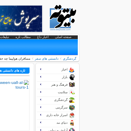
صفحه اصلی
اخبار داغ
مطالب تازه
تبلیغات 
گردشگري
دانستنی های سفر
مسافران هواپیما چه حق
اخبار
تازه های دانستنی 
بازار
فرهنگ و هنر
سلامت
گردشگری
سرگرمی
اسرار خانه داری
دنیای مد
آرایش و زیبایی