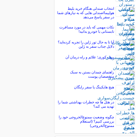
انتخاب صندلی هنگام خرید بلیط
هواپیما/صندلی هایی که به نیازهای شما
در سفر پاسخ می‌دهد
نکات مهمی که باید در مورد مسافرت
تابستانی با خودرو بدانید!
آیا تا به حال تور ژاپن را تجربه کرده‌اید؟
دلایل جذاب سفر به ژاپن
برف کوری؛ علائم و راه درمان آن
راهنمای چمدان بستن به سبک
متخصصان پوست
هیچ هایکینگ یا سفر رایگان
در هتل ها چه خطرات بهداشتی شما را
تهدید می کند؟
چگونه وضعیت ممنوع‌الخروجی خود را
بررسی کنیم؟ (استعلام
ممنوع‌الخروجی)