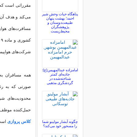
مقرراتی است که ا
پناهگاه حیات وحش شیر
می‌کند و هدف آن
احمد؛ بهشت پنهان
طبیعت‌دوستان و
پژوهشگران
محیط‌زیست
شرکت‌های هواپیم
امامزاده عبدالمهیمن(ع):
جاذبه‌ای کمتر
همه مسافران به 
شناخته‌شده در
گردشگری مذهبی
صورتی که به رغم
محدودیت‌های شرک
حمل‌کننده موظف ب
کلاس پروازی
است
چگونه آبشار مولینو شما
را مسحور خود می‌کند؟