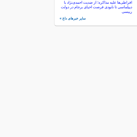
افراطی‌ها علیه مذاکره؛ از ضدیت احمدی‌نژاد با
دیپلماسی تا نابودی فرصت احیای برجام در دولت
رییسی
سایر خبرهای داغ »