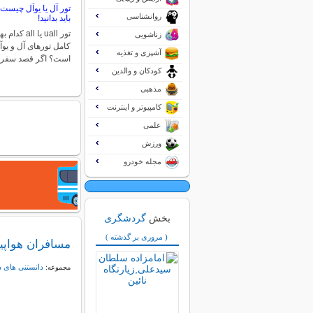
تور آل یا یوآل چیست
روانشناسی
باید بدانید!
تور uall یا 
زناشویی
کامل تورهای آل و یوآ
آشپزی و تغذیه
است؟ اگر قصد سفر
کودکان و والدین
مذهبی
کامپیوتر و اینترنت
علمی
ورزش
مجله خودرو
بخش
گردشگری
( مروری بر گذشته )
مسافران هواپی
دانستنی های 
مجموعه: