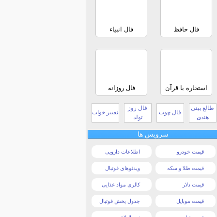
فال حافظ
فال انبیاء
استخاره با قرآن
فال روزانه
طالع بینی
فال روز
فال چوب
تعبیر خواب
هندی
تولد
سرویس ها
قیمت خودرو
اطلاعات دارویی
قیمت طلا و سکه
ویدئوهای فوتبال
قیمت دلار
کالری مواد غذایی
قیمت موبایل
جدول پخش فوتبال