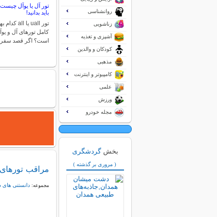
تور آل یا یوآل چیست
روانشناسی
باید بدانید!
تور uall یا 
زناشویی
کامل تورهای آل و یوآ
آشپزی و تغذیه
است؟ اگر قصد سفر
کودکان و والدین
مذهبی
کامپیوتر و اینترنت
علمی
ورزش
مجله خودرو
بخش
گردشگری
( مروری بر گذشته )
مراقب تورهای دقیقه‌
دانستنی های 
مجموعه: