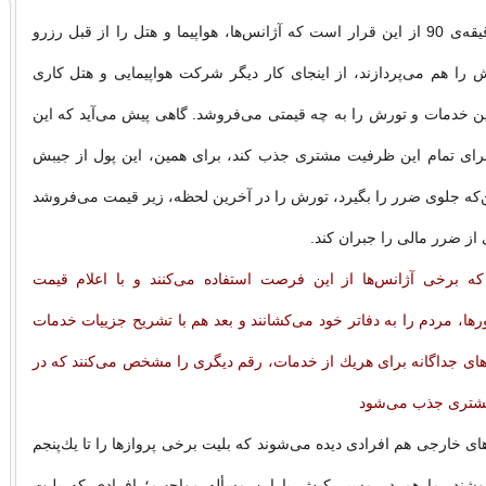
داستان تورهای دقیقه‌ی 90 از این قرار است كه آژانس‌ها، هواپیما و هتل را از قبل رزرو
اش را هم می‌پردازند، از اینجای كار دیگر شركت هواپیمایی و هتل كاری
ین خدمات و تورش را به چه قیمتی می‌فروشد. گاهی پیش می‌آید كه این
 برای تمام این ظرفیت مشتری جذب كند، برای همین، این پول از جیبش
ن‌كه جلوی ضرر را بگیرد، تورش را در آخرین لحظه، زیر قیمت می‌فروشد
ز ضرر مالی را جبران كند.
كه برخی آژانس‌ها از این فرصت استفاده می‌كنند و با اعلام قیمت
رها، مردم را به دفاتر خود می‌كشانند و بعد هم با تشریح جزییات خدمات
‌های جداگانه برای هریك از خدمات، رقم دیگری را مشخص می‌كنند كه در
 مشتری جذب می‌شود
ای خارجی هم افرادی دیده می‌شوند كه بلیت برخی پروازها را تا یك‌پنجم
شند. ما هم در مسیر كیش با این مسأله مواجهیم؛ افرادی كه بلیت