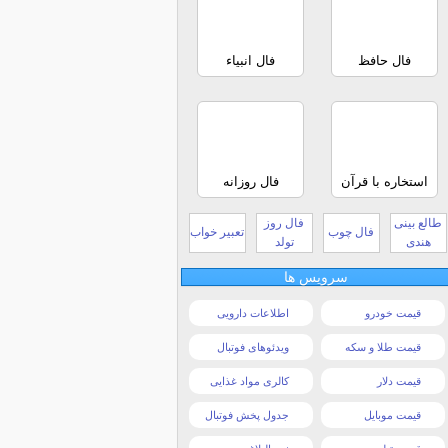
فال حافظ
فال انبیاء
استخاره با قرآن
فال روزانه
طالع بینی
فال روز
فال چوب
تعبیر خواب
هندی
تولد
سرویس ها
قیمت خودرو
اطلاعات دارویی
قیمت طلا و سکه
ویدئوهای فوتبال
قیمت دلار
کالری مواد غذایی
قیمت موبایل
جدول پخش فوتبال