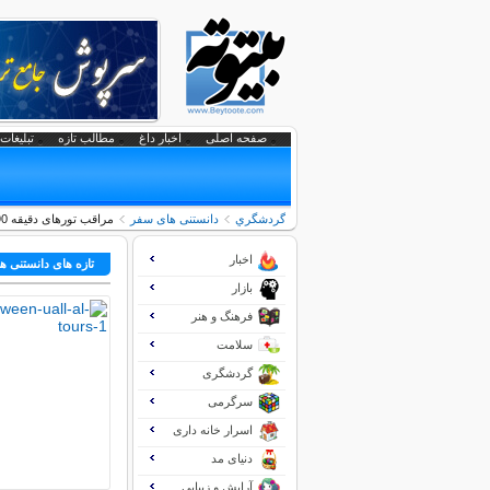
صفحه اصلی
اخبار داغ
مطالب تازه
تبلیغات 
گردشگري
دانستنی های سفر
مراقب تورهای دقیقه‌ 90 باشید
اخبار
تازه های دانستنی 
بازار
فرهنگ و هنر
سلامت
گردشگری
سرگرمی
اسرار خانه داری
دنیای مد
آرایش و زیبایی