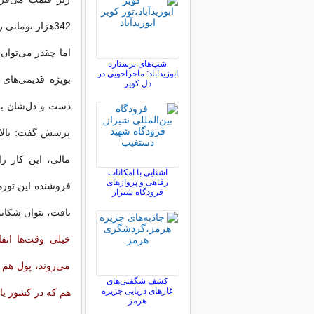
342هزار تومانی رفت و برگشت كیش را به قیمت 40هزار تومان می‌فروشند.
اما چقدر می‌توان 
شب‌های پرستاره
ابوزیدآباد: ماجراجویی در
بویژه قدیمی‌های
دل کویر
دست و دل‌شان بر
پرسش گفت: بالاخر
مالی، این كار را
آشنایی با امکانات
رفاهی و پروازهای
فروشنده‌ این توره
فرودگاه شیراز
یافت، بتوان شكایت
خیلی وقت‌ها اتفا
می‌روند، پول هم ب
کشف شگفتی‌های
غارهای دریایی جزیره
هم كه در كشور یا
هرمز