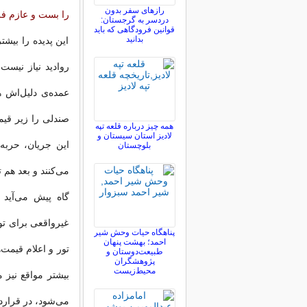
رازهای سفر بدون
را بست و عازم فر
دردسر به گرجستان:
قوانین فرودگاهی که باید
بدانید
این پدیده را بیش
روادید نیاز نیست
عمده‌ی دلیل‌اش 
صندلی را زیر قی
همه چیز درباره قلعه تپه
لادیز استان سیستان و
این جریان، حربه
بلوچستان
می‌كنند و بعد هم 
گاه پیش می‌آید 
غیرواقعی برای تو
پناهگاه حیات وحش شیر
احمد؛ بهشت پنهان
تور و اعلام قیمت
طبیعت‌دوستان و
پژوهشگران
محیط‌زیست
بیشتر مواقع نیز 
می‌شود، در قراردا