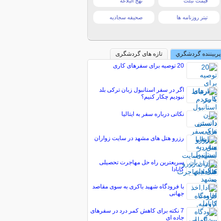
قیمت تبلت
نهج البلاغه
تیتر روزنامه ها
صحیفه سجادیه
پربیننده گردشگري
تازه های گردشگری
20 توصیه برای سفرهای کاری
اگر در سفر استانبول زبان ترکی بلد
نبودیم چکار کنیم؟
نکاتی درباره سفر به ایتالیا
رزرو هتل های مشهد در سایت زواران
سریعترین راه حل مهاجرت تحصیلی
کانادا
با فرودگاه شهید باکری به سوی مقاصد
جهانی
7 نکته برای کاهش کمر درد در سفرهای
جاده ای