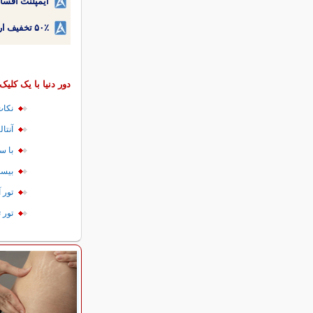
ایمپلنت اقسا
۵۰٪ تخفیف ارتودنسی دندان اقساطی بدون نیاز به چک یا سفته!
دور دنیا با یک کلیک
نکات
آنتا
با س
بیست
تور 
تور ت