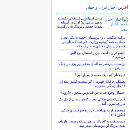
آخرین
اخبار ایران و جهان
مربی اسپانیایی استقلال یکشنبه
به تهران می‌آید؛ آدان در آستانه
تمدید، چشمی نزدیک به بازگشت
ترکیه، پاکستان و عربستان: حمله به یکی یعنی
حمله به همه / بیانیه وزارت خارجه پاکستان در
خصوص پیمان دفاعی مشترک مکه
النینو در راه است؛ پاییز امسال پرچالش
می‌شود؟
ترامپ با بازنشر مقاله‌ای مدعی پیروزی در جنگ
با ایران شد
فاجعه‌ای که میلاد محمدی به بار آورد!
دستگیری قاتل قهرمان کراسفیت کشور بعد از
۱۱ ماه زندگی مخفیانه
احتمال وجود حیات در اقیانوس مدفون «اروپا»
گنج سکه‌های طلایی بعد از 2 هزارسال از دل یک
مزرعه بیرون آمد
موضع وزارت بهداشت درباره ظرفیت پزشکی
کنکور ۱۴۰۵
قیمت نفت به ۸۳ دلار در هر بشکه رسید | واردات
نفت آمریکا از عربستان صفر شد