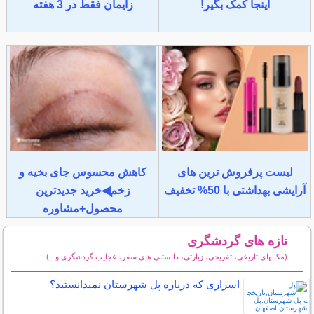
اینجا کمک بگیر!
زایمان فقط در 3 هفته
لیست پرفروش ترین های
کاهش محسوس جای بخیه و
آرایشی بهداشتی با 50% تخفیف
زخم◀خرید جدیدترین
محصول+مشاوره
تازه های گردشگری
(مكانهاي تاريخي، تفریحی، زيارتي، دانستنی های سفر، عجایب گردشگری و...)
سایر مطالب گردشگری
اسراری که درباره پل شهرستان نمیدانستید؟