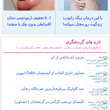
با این درمان دیگه زانودرد
۵۰٪ تخفیف ارتودنسی دندان
زندگیت رو مختل نمیکنه!
اقساطی بدون چک یا سفته!
تازه های گردشگری
(مكانهاي تاريخي، تفریحی، زيارتي، دانستنی های سفر، عجایب گردشگری و...)
سایر مطالب گردشگری
جزیره ای باتاجی از ابر
تصاویر خارق العاده از آتشفشان Dallol اتیوپی
سد گاوازنگ پرطرفدارترین تفرجگاه زنجان
کلیسای ترینیتی گرگتی در گرجستان (+تصاویر)