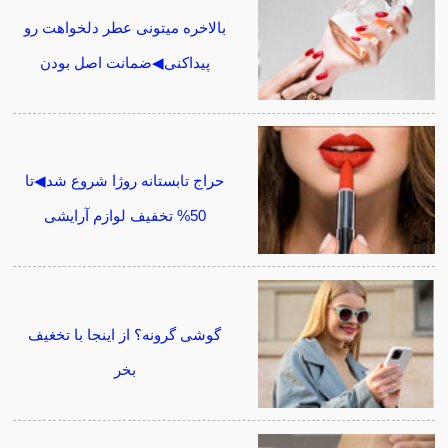
بالاخره میتونی عطر دلخواهت رو
پیداکنی◀ضمانت اصل بودن
حراج تابستانه روژا شروع شد◀تا
50% تخفیف لوازم آرایشی
گوشی گرونه؟ از اینجا با تخغیف
بخر