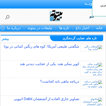
بـیتوتــه
رین
منو
خانه
اخبار داغ
تازه ها
تبلیغات در بیتوته
درباره ما
ت
تازه های عجایب گردشگری
بیشتر »
شگفتی طبیعی آمریکا؛ کوه های رنگین کمانی در یوتا
کویر نمکی هند، یکی از عجایب دیدنی هند
دریاچه ماهی تابه کجاست؟
تصاویر خارق العاده از آتشفشان Dallol اتیوپی