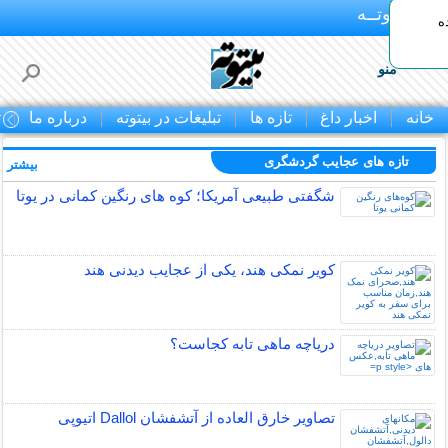
بـیتوتــه
ه
منو
خانه
اخبار داغ
تازه ها
تبلیغات در بیتوته
درباره ما
ت
تازه های عجایب گردشگری
بیشتر »
شگفتی طبیعی آمریکا؛ کوه های رنگین کمانی در یوتا
کویر نمکی هند، یکی از عجایب دیدنی هند
دریاچه ماهی تابه کجاست؟
تصاویر خارق العاده از آتشفشان Dallol اتیوپی