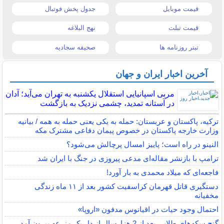
قیمت موبایل
جدول پخش فوتبال
قیمت تبلت
نهج البلاغه
تیتر روزنامه ها
صحیفه سجادیه
آخرین اخبار ایران و جهان
مربی اسپانیایی استقلال یکشنبه به تهران می‌آید؛ آدان
در آستانه تمدید، چشمی نزدیک به بازگشت
ترکیه، پاکستان و عربستان: حمله به یکی یعنی حمله به همه / بیانیه
وزارت خارجه پاکستان در خصوص پیمان دفاعی مشترک مکه
النینو در راه است؛ پاییز امسال پرچالش می‌شود؟
ترامپ با بازنشر مقاله‌ای مدعی پیروزی در جنگ با ایران شد
فاجعه‌ای که میلاد محمدی به بار آورد!
دستگیری قاتل قهرمان کراسفیت کشور بعد از ۱۱ ماه زندگی
مخفیانه
احتمال وجود حیات در اقیانوس مدفون «اروپا»
گنج سکه‌های طلایی بعد از 2 هزارسال از دل یک مزرعه بیرون آمد