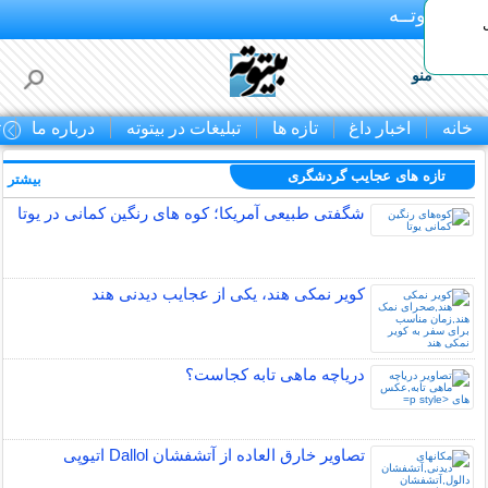
بـیتوتــه
منو
خانه
اخبار داغ
تازه ها
تبلیغات در بیتوته
درباره ما
ت
تازه های عجایب گردشگری
بیشتر »
شگفتی طبیعی آمریکا؛ کوه های رنگین کمانی در یوتا
کویر نمکی هند، یکی از عجایب دیدنی هند
دریاچه ماهی تابه کجاست؟
تصاویر خارق العاده از آتشفشان Dallol اتیوپی