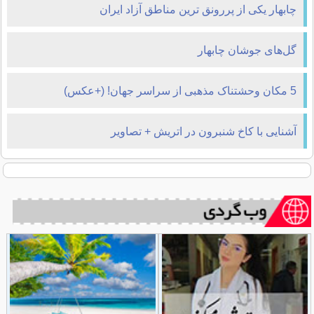
چابهار یکی از پررونق ترین مناطق آزاد ایران
گل‌های جوشان چابهار
5 مکان وحشتناک مذهبی از سراسر جهان! (+عکس)
آشنایی با کاخ شنبرون در اتریش + تصاویر