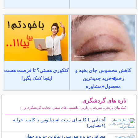
کاهش محسوس جای بخیه و
کنکوری هستی؟ تا فرصت هست
زخم◀خرید جدیدترین
اینجا کمک بگیر!
محصول+مشاوره
تازه های گردشگری
(مكانهاي تاريخي، تفریحی، زيارتي، دانستنی های سفر، عجایب گردشگری و...)
سایر مطالب گردشگری
آشنایی با کلیسای سنت استپانوس یا کلیسا خرابه
(+تصاویر)
معرفی جزیره موریس زیباترین جزیره جهان