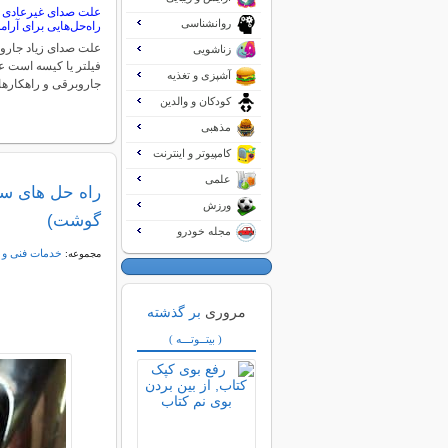
علت صدای غیرعادی 
روانشناسی
راه‌حل‌هایی برای آرا
علت صدای زیاد جارو
زناشویی
فیلتر یا کیسه است ع
آشپزی و تغذیه
جاروبرقی و راهکاره
کودکان و والدین
مذهبی
کامپیوتر و اینترنت
علمی
راه حل های سا
ورزش
گوشت)
مجله خودرو
خدمات فنی و 
مجموعه:
مروری
بر گذشته
( بیتــوتـــه )