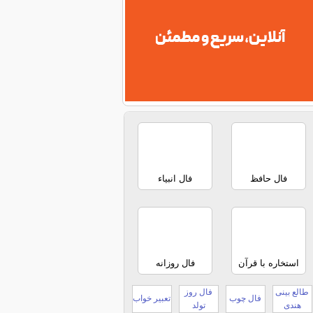
فال حافظ
فال انبیاء
استخاره با قرآن
فال روزانه
طالع بینی
فال روز
فال چوب
تعبیر خواب
هندی
تولد