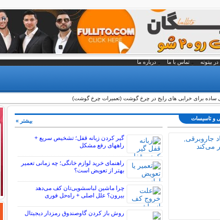
در بیتوته
تماس با ما
درباره ما
 ساده برای خرابی های رایج در چرخ گوشت (تعمیرات چرخ گوشت)
ی و تاسیسات
بیشتر »
گیر کردن زبانه قفل؛ تشخیص سریع +
راههای رفع مشکل
راهنمای خرید لوازم خانگی؛ چه زمانی تعمیر
بهتر از تعویض است؟
چرا ماشین لباسشویی‌تان کف می‌دهد
بیرون؟ علل اصلی + راه‌حل فوری
روش باز کردن گاوصندوق رمزدار دیجیتال