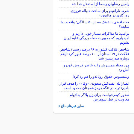
رامین رضاییان رسما از استقلال جدا شد
شرط تارانتینو برای ساخت دنباله «روزی
روزگاری در هالیوود»
خداحافظی با عینک بعد از ۵۰ سالگی؛ واقعیت یا
شایعه؟
ترامپ: ما مذاکرات بسیار خوبی داریم و
امیدواریم که مجبور به حمله بزرگی علیه ایران
نشویم
شاخص فلاکت کشور به ۹۶ درصد رسید / شاخص
فلاکت در ۱۹ استان از ۱۰۰ درصد عبور کرد؛ ایلام
دوباره صدرنشین شد
مرد معتاد همسرش را به خاطر فروش خودرو
آتش زد
وینیسیوس حقوق رونالدو را هم رد کرد!
انصارالله: نفت‌کش سعودی «وفاء» را هدف قرار
دادیم/ تردد در تنگه هرمز همچنان محدود است
صدور کیفرخواست برای زن بلاگر به اتهام
معاونت در قتل شوهرش
سایر خبرهای داغ »