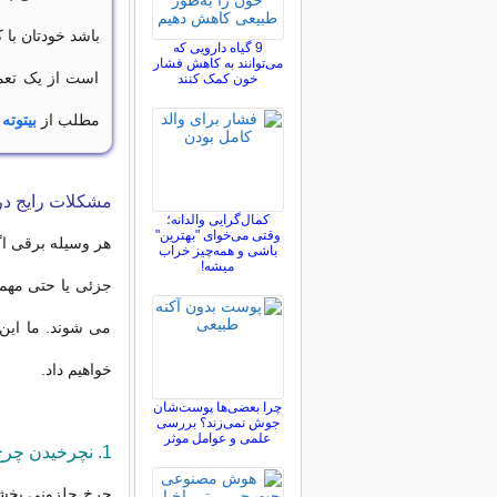
باشد خودتان با 
9 گیاه دارویی که
می‌توانند به کاهش فشار
است از یک تعم
خون کمک کنند
مطلب از
بیتوته
ب
مشکلات رایج در
کمال‌گرایی والدانه؛
وقتی می‌خوای "بهترین"
هر وسیله برقی اگ
باشی و همه‌چیز خراب
میشه!
جزئی یا حتی مهم
می شوند. ما این 
خواهیم داد.
چرا بعضی‌ها پوست‌شان
جوش نمی‌زند؟ بررسی
علمی و عوامل موثر
1.
نچرخیدن چرخ 
چرخ حلزونی بخش