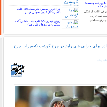
جاروبرقی چیست؟
مش خانه
چرا فریزر یکسره کار میکند؟10 علت
برقی اغلب گرفتگی
یکسره کار کردن یخچال فریزر
لت صدای زیاد
ای رفع صداهای…
روغن هیدرولیک؛ قلب تپنده ماشین‌آلات
سنگین (تفاوت‌ها و کاربردها)
ده برای خرابی های رایج در چرخ گوشت (تعمیرات چرخ
تاسیسات