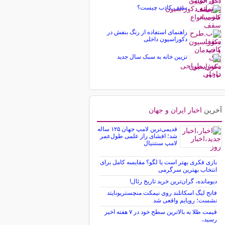
سقف کاذب چیست؟
راهنمای استفاده از رنگ بنفش در
دکوراسیون داخلی
تزیین خانه به سبک سال جدید
آخرین
اخبار ایران و جهان
قدیمی‌ترین لامپ جهان ۱۲۵ ساله
شد؛ افشای راز علمی طول‌عمر
لامپ سنتنیال
بازی فکری بهتر است یا لگو؟ مقایسه کامل برای
انتخاب بهترین سرگرمی
دیومانده، گران‌ترین خرید تاریخ رئال!
فاتح لیگ اسکاتلند روی نیمکت منچستریونایتد
نشست؛ رویایم واقعی شد
قیمت طلا به بالاترین سطح خود در ۷ هفته اخیر
رسید،