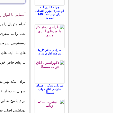
چرا «گالری آینه
اردشیر» بهترین انتخاب
آشنایی با انواع 
برای ترند آینه 1404
است؟
کدام متریال را ب
شما را به سفری 
دستشویی سرویس ب
طراحی دفتر کار با
های ما، ایده های 
میزهای اداری مدرن
نیازهای خاص خود ا
برای اینکه بهتر 
سادگی شیک: راهنمای
طراحی اتاق خواب
سوال ساده از خود
مینیمال
برای پاسخ به این
بهداشتی اصلی نص