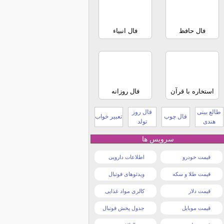
فال حافظ
فال انبیاء
استخاره با قرآن
فال روزانه
طالع بینی
فال روز
فال چوب
تعبیر خواب
هندی
تولد
سرویس ها
قیمت خودرو
اطلاعات دارویی
قیمت طلا و سکه
ویدئوهای فوتبال
قیمت دلار
کالری مواد غذایی
قیمت موبایل
جدول پخش فوتبال