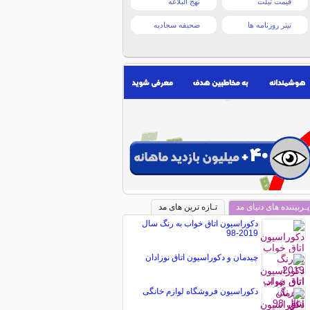
قیمت تبلت
نهج البلاغه
تیتر روزنامه ها
صحیفه سجادیه
پـربیننده های دنیای مد
تـازه ترین های مد
دکوراسیون اتاق خواب به رنگ سال
2019-98
چیدمان و دکوراسیون اتاق نوزادان
دکوراسیون فروشگاه لوازم خانگی