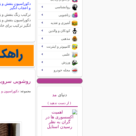
دکوراسیون بنفش و زر
روانشناسی
و اعجاب انگیز
ترکیب رنگ بنفش و زر
زناشویی
دکوراسیون بنفش و ز
آشپزی و تغذیه
انگیز ترکیب برای خان
کودکان و والدین
مذهبی
کامپیوتر و اینترنت
علمی
ورزش
مجله خودرو
روشویی سرویس 
دکوراسیون و 
مجموعه:
دنیای
مد
( از دست ندهید )