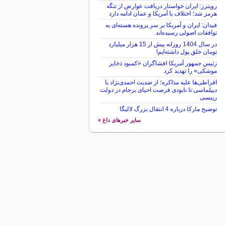
رویترز: ایران خواستار دریافت عوارض از تنگه
هرمز شد؛ اختلاف با آمریکا و عمان ادامه دارد
فیدان: ایران و آمریکا بر سر پرونده هسته‌ای به
توافقات اصولی رسیده‌اند
در سال 1404 روزانه بیش از 15 هزار میلیارد
تومان خلق پول داشته‌ایم!
رئیس جمهور آمریکا افشاگران «کمبود ذخایر
موشکی» را تهدید کرد
افراطی‌ها علیه مذاکره؛ از ضدیت احمدی‌نژاد با
دیپلماسی تا نابودی فرصت احیای برجام در دولت
رییسی
توضیح مارکا درباره 4 انتقال بزرگ لالیگا
سایر خبرهای داغ »