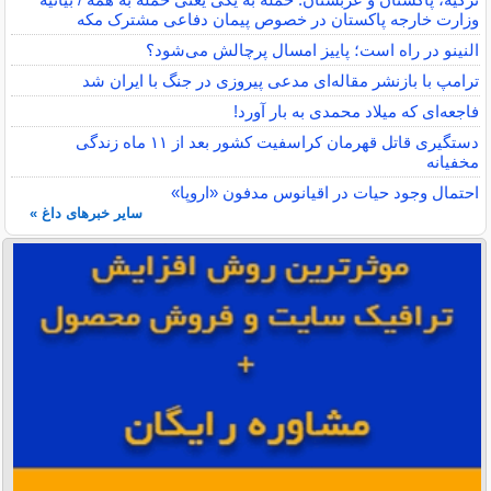
وزارت خارجه پاکستان در خصوص پیمان دفاعی مشترک مکه
النینو در راه است؛ پاییز امسال پرچالش می‌شود؟
ترامپ با بازنشر مقاله‌ای مدعی پیروزی در جنگ با ایران شد
فاجعه‌ای که میلاد محمدی به بار آورد!
دستگیری قاتل قهرمان کراسفیت کشور بعد از ۱۱ ماه زندگی
مخفیانه
احتمال وجود حیات در اقیانوس مدفون «اروپا»
سایر خبرهای داغ »