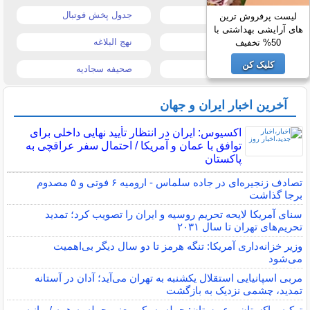
قیمت موبایل
جدول پخش فوتبال
لیست پرفروش ترین
های آرایشی بهداشتی با
قیمت تبلت
نهج البلاغه
50% تخفیف
کلیک کن
تیتر روزنامه ها
صحیفه سجادیه
آخرین اخبار ایران و جهان
اکسیوس: ایران در انتظار تأیید نهایی داخلی برای
توافق با عمان و آمریکا / احتمال سفر عراقچی به
پاکستان
تصادف زنجیره‌ای در جاده سلماس - ارومیه ۶ فوتی و ۵ مصدوم
برجا گذاشت
سنای آمریکا لایحه تحریم روسیه و ایران را تصویب کرد؛ تمدید
تحریم‌های تهران تا سال ۲۰۳۱
وزیر خزانه‌داری آمریکا: تنگه هرمز تا دو سال دیگر بی‌اهمیت
می‌شود
مربی اسپانیایی استقلال یکشنبه به تهران می‌آید؛ آدان در آستانه
تمدید، چشمی نزدیک به بازگشت
ترکیه، پاکستان و عربستان: حمله به یکی یعنی حمله به همه / بیانیه