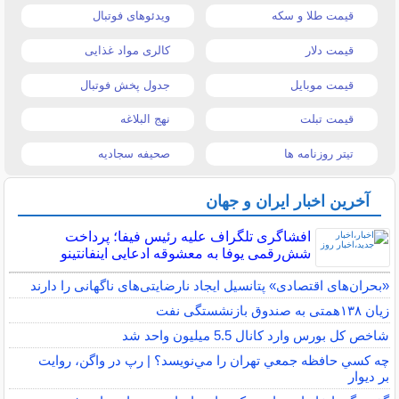
قیمت طلا و سکه
ویدئوهای فوتبال
قیمت دلار
کالری مواد غذایی
قیمت موبایل
جدول پخش فوتبال
قیمت تبلت
نهج البلاغه
تیتر روزنامه ها
صحیفه سجادیه
آخرین اخبار ایران و جهان
افشاگری تلگراف علیه رئیس فیفا؛ پرداخت
شش‌رقمی یوفا به معشوقه ادعایی اینفانتینو
«بحران‌های اقتصادی» پتانسیل ایجاد نارضایتی‌های ناگهانی را دارند
زیان ۱۳۸همتی به صندوق بازنشستگی نفت
شاخص کل بورس وارد کانال 5.5 میلیون واحد شد
چه كسي حافظه جمعي تهران را مي‌نويسد؟ | رپ در واگن، روايت
بر ديوار