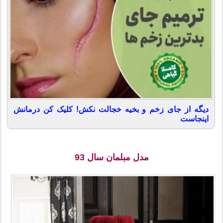
دیگه از جای زخم و بخیه خجالت نکش! کلیک کن درمانش
اینجاست
مدل مبلمان سال 93