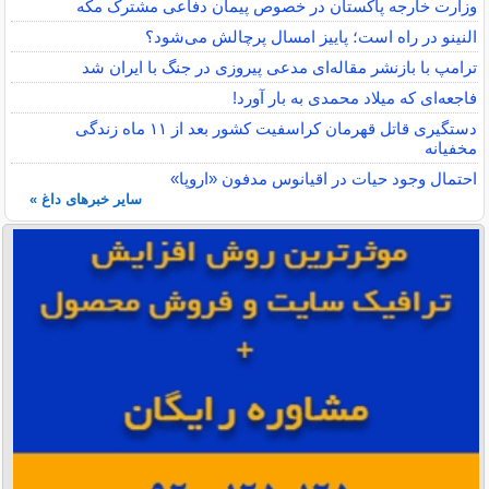
وزارت خارجه پاکستان در خصوص پیمان دفاعی مشترک مکه
النینو در راه است؛ پاییز امسال پرچالش می‌شود؟
ترامپ با بازنشر مقاله‌ای مدعی پیروزی در جنگ با ایران شد
فاجعه‌ای که میلاد محمدی به بار آورد!
دستگیری قاتل قهرمان کراسفیت کشور بعد از ۱۱ ماه زندگی
مخفیانه
احتمال وجود حیات در اقیانوس مدفون «اروپا»
سایر خبرهای داغ »