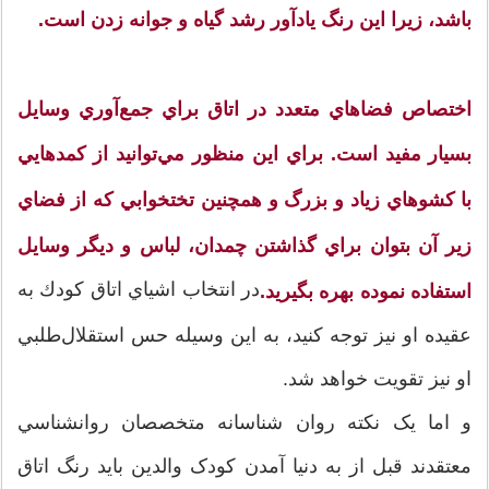
باشد، زيرا اين رنگ يادآور رشد گياه و جوانه زدن است.
اختصاص‌ فضاهاي‌ متعدد در اتاق‌ براي‌ جمع‌‌آوري‌ وسايل‌
بسيار مفيد است. براي اين منظور مي‌توانيد از كمدهايي‌
با كشوهاي‌ زياد و بزرگ و همچنين تختخوابي‌ كه‌ از فضاي‌
زير آن‌ بتوان‌ براي‌ گذاشتن‌ چمدان، لباس‌ و ديگر وسايل‌
در انتخاب اشياي اتاق كودك به
استفاده‌ نموده بهره بگيريد.
عقيده او نيز توجه كنيد، به اين وسيله حس استقلال‌طلبي
او نيز تقويت خواهد شد.
و اما يک نکته روان شناسانه متخصصان روانشناسي
معتقدند قبل از به دنيا آمدن کودک والدين بايد رنگ اتاق