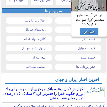
سرویس ها
از الان آینده شغلیتو
مشخص کن! جمع بندی
قیمت خودرو
اطلاعات دارویی
کنکور1405
قیمت طلا و سکه
ویدئوهای فوتبال
کلیک کن
قیمت دلار
کالری مواد غذایی
قیمت موبایل
جدول پخش فوتبال
قیمت تبلت
نهج البلاغه
تیتر روزنامه ها
صحیفه سجادیه
آخرین اخبار ایران و جهان
گزارش تکان‌ دهنده بانک مرکزی از سفره ایرانی‌ها؛
تورم چگونه فقرا را فقیرتر کرد؟/ شکاف ۱۵ درصدی
تورم میان فقیر و غنی
گزارش تکان‌ دهنده بانک مرکزی از سفره ایرانی‌ها؛ تورم چگونه