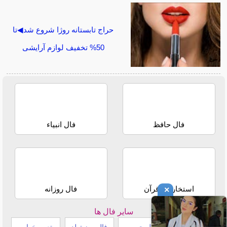
حراج تابستانه روژا شروع شد◀تا
50% تخفیف لوازم آرایشی
فال حافظ
فال انبیاء
استخاره با قرآن
فال روزانه
×
سایر فال ها
طالع بینی هندی
فال چوب
فال روز تولد
تعبیر خواب