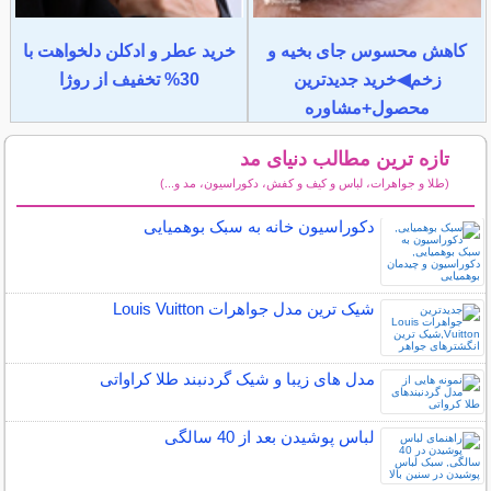
کاهش محسوس جای بخیه و
خرید عطر و ادکلن دلخواهت با
زخم◀خرید جدیدترین
30% تخفیف از روژا
محصول+مشاوره
تازه ترین مطالب دنیای مد
(طلا و جواهرات، لباس و کیف و کفش، دکوراسیون، مد و...)
سایر مطالب دنیای مد
دکوراسیون خانه به سبک بوهمیایی
شیک ترین مدل جواهرات Louis Vuitton
مدل های زیبا و شیک گردنبند طلا کراواتی
لباس پوشیدن بعد از 40 سالگی