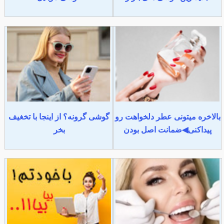
بالاخره میتونی عطر دلخواهت رو
گوشی گرونه؟ از اینجا با تخغیف
پیداکنی◀ضمانت اصل بودن
بخر