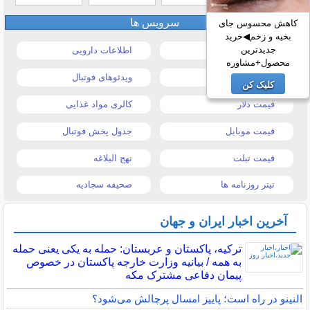
سرویس ها
کاهش محسوس جای
بخیه و زخم◀خرید
جدیدترین
قیمت خودرو
اطلاعات دارویی
محصول+مشاوره
قیمت طلا و سکه
ویدئوهای فوتبال
کلیک کن
قیمت دلار
کالری مواد غذایی
قیمت موبایل
جدول پخش فوتبال
قیمت تبلت
نهج البلاغه
تیتر روزنامه ها
صحیفه سجادیه
آخرین اخبار ایران و جهان
ترکیه، پاکستان و عربستان: حمله به یکی یعنی حمله
به همه / بیانیه وزارت خارجه پاکستان در خصوص
پیمان دفاعی مشترک مکه
النینو در راه است؛ پاییز امسال پرچالش می‌شود؟