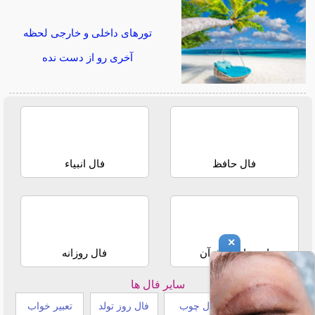
تورهای داخلی و خارجی لحظه
آخری رو از دست نده
فال حافظ
فال انبیاء
×
استخاره با قرآن
فال روزانه
سایر فال ها
طالع بینی هندی
فال چوب
فال روز تولد
تعبیر خواب