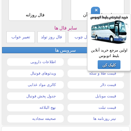
×
استخاره با قرآن
فال روزانه
سایر فال ها
طالع بینی هندی
فال چوب
فال روز تولد
تعبیر خواب
سرویس ها
اولین مرجع خرید آنلاین
بلیط اتوبوس
قیمت خودرو
اطلاعات دارویی
کلیک کن
قیمت طلا و سکه
ویدئوهای فوتبال
قیمت دلار
کالری مواد غذایی
قیمت موبایل
جدول پخش فوتبال
قیمت تبلت
نهج البلاغه
تیتر روزنامه ها
صحیفه سجادیه