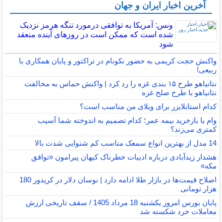
آخرین اخبار ایران و جهان
ونس: آمریکا به توافقی درمورد تنگه هرمز نزدیک
شده است که ممکن است در روزهای آینده منعقد
شود
واکنش حجت کریمی به حضور نکونام در تراکتور و پایان همکاری با
ربیعی!
نتانیاهو طرح ۱۵ بندی غزه را رد کرد | واکنش حماس به مخالفت
نتانیاهو با طرح صلح غزه
کدام استابلایزر برای ویلای من مناسب است؟
وام یا بازخرید بیمه عمر؛ کدام تصمیم به اندوخته شما آسیب
کمتری می‌زند؟
14 مدل از بهترین انواع سمعک مناسب کم شنوایی شدت بالا
هشدار زیدآبادی درباره ادبیات خطرناک کیهان پیرامون «توافق
مکه»
اصلاح قیمت‌ها در بازار طلا ادامه دارد | نوسان دلار در کریدور 180
هزار تومانی
پایان بورس امروز یکشنبه 18 مرداد 1405 / سقف تاریخی ارزش
معاملات خرد شکسته شد