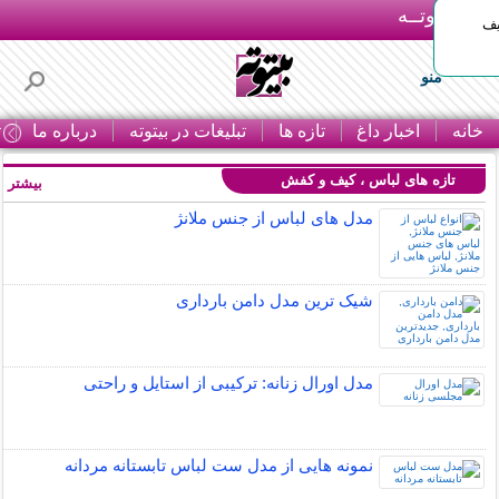
بـیتوتــه
یف
منو
خانه
اخبار داغ
تازه ها
تبلیغات در بیتوته
درباره ما
ت
تازه های لباس ، کیف و کفش
بیشتر »
مدل های لباس از جنس ملانژ
شیک ترین مدل دامن بارداری
مدل اورال زنانه: ترکیبی از استایل و راحتی
نمونه هایی از مدل ست لباس تابستانه مردانه