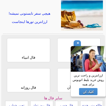
هیچی سفر تابستونی نمیشه!
ارزانترین تورها اینجاست
×
فال حافظ
فال انبیاء
ارزانترین و راحت ترین
روش خرید بلیط اتوبوس
برای همه
استخاره با قرآن
فال روزانه
کلیک کن
سایر فال ها
طالع بینی هندی
فال چوب
فال روز تولد
تعبیر خواب