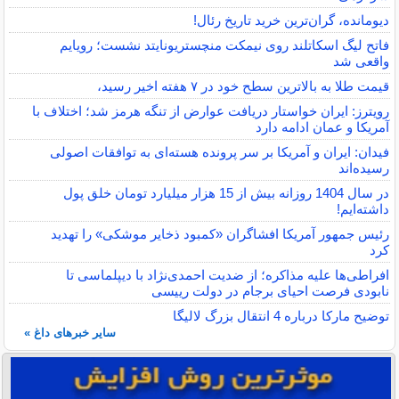
دیومانده، گران‌ترین خرید تاریخ رئال!
فاتح لیگ اسکاتلند روی نیمکت منچستریونایتد نشست؛ رویایم
واقعی شد
قیمت طلا به بالاترین سطح خود در ۷ هفته اخیر رسید،
رویترز: ایران خواستار دریافت عوارض از تنگه هرمز شد؛ اختلاف با
آمریکا و عمان ادامه دارد
فیدان: ایران و آمریکا بر سر پرونده هسته‌ای به توافقات اصولی
رسیده‌اند
در سال 1404 روزانه بیش از 15 هزار میلیارد تومان خلق پول
داشته‌ایم!
رئیس جمهور آمریکا افشاگران «کمبود ذخایر موشکی» را تهدید
کرد
افراطی‌ها علیه مذاکره؛ از ضدیت احمدی‌نژاد با دیپلماسی تا
نابودی فرصت احیای برجام در دولت رییسی
توضیح مارکا درباره 4 انتقال بزرگ لالیگا
سایر خبرهای داغ »