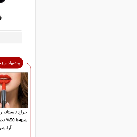
پیشنهاد ویژه
حراج تابستانه 
شد◀تا 50
آرایشی