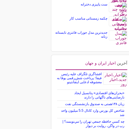
ست پاییزی دخترانه
چکمه زمستانی مناسب کار
جدیدترین مدل جوراب فانتزی تابستانه
زنانه
آخرین
اخبار ایران و جهان
افشاگری تلگراف علیه رئیس
فیفا؛ پرداخت شش‌رقمی یوفا به
معشوقه ادعایی اینفانتینو
«بحران‌های اقتصادی» پتانسیل ایجاد
نارضایتی‌های ناگهانی را دارند
زیان ۱۳۸همتی به صندوق بازنشستگی نفت
شاخص کل بورس وارد کانال 5.5 میلیون واحد
شد
چه كسي حافظه جمعي تهران را مي‌نويسد؟ |
رپ در واگن، روايت بر ديوار