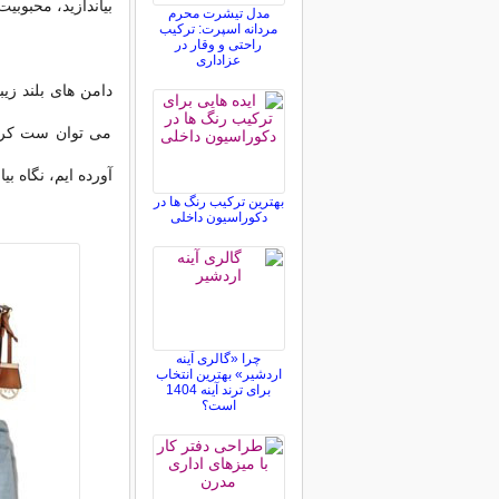
بیاندازید، محبوبیت
مدل تیشرت محرم
مردانه اسپرت: ترکیب
راحتی و وقار در
عزاداری
دامن های بلند زیب
می توان ست کرد.
آورده ایم، نگاه بیان
بهترین ترکیب رنگ ها در
دکوراسیون داخلی
چرا «گالری آینه
اردشیر» بهترین انتخاب
برای ترند آینه 1404
است؟