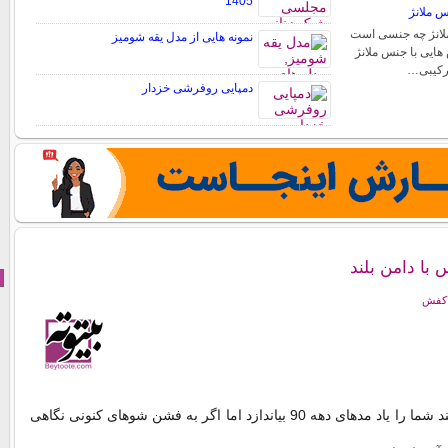
1405
س ملانژ
ملانژ چه جنسی است
نمونه هایی از مدل یقه شومیز
 هایی با جنس ملانژ
ترکیبی…
دمپایی روفرشی خزدار
با دامن بلند
 کفش
شاید دامن های بلند شما را یاد مدهای دهه 90 بیاندازد اما اگر به فشن شوهای کنونی نگاهی