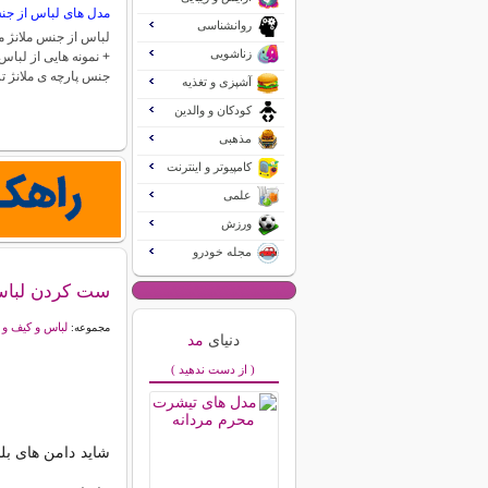
مدل های لباس از جن
روانشناسی
لباس از جنس ملانژ 
زناشویی
+ نمونه هایی از لباس
جنس پارچه ی ملانژ 
آشپزی و تغذیه
کودکان و والدین
مذهبی
کامپیوتر و اینترنت
علمی
ورزش
مجله خودرو
ست کردن لباس 
لباس و کیف و
مجموعه:
دنیای
مد
( از دست ندهید )