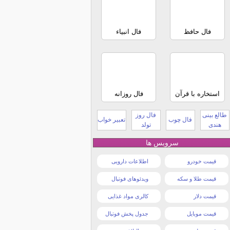
فال حافظ
فال انبیاء
استخاره با قرآن
فال روزانه
طالع بینی
فال روز
فال چوب
تعبیر خواب
هندی
تولد
سرویس ها
قیمت خودرو
اطلاعات دارویی
قیمت طلا و سکه
ویدئوهای فوتبال
قیمت دلار
کالری مواد غذایی
قیمت موبایل
جدول پخش فوتبال