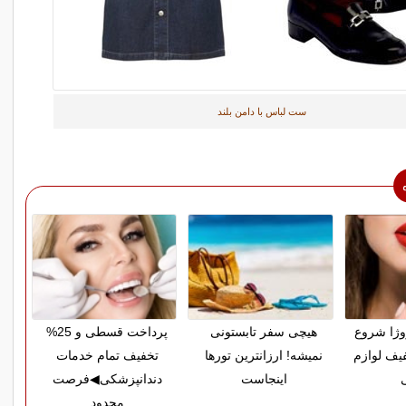
ست لباس با دامن بلند
روژا شروع
هیچی سفر تابستونی
پرداخت قسطی و 25%
% تخفیف لوازم
نمیشه! ارزانترین تورها
تخفیف تمام خدمات
اینجاست
دندانپزشکی◀فرصت
محدود