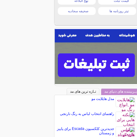
قیمت تبلت
نهج البلاغه
تیتر روزنامه ها
صحیفه سجادیه
پـربیننده های دنیای مد
تـازه ترین های مد
مدل هایلایت مو
راهنمای انتخاب لباس به رنگ نارنجی
جدیدترین کلکسیون Escada برای پاییز
و زمستان