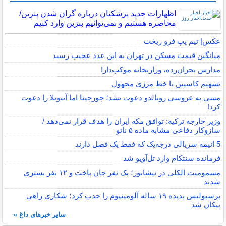
اظهارات جدید پزشکیان درباره گران شدن بنزین/
محاصره هستیم و نمی‌توانیم بنزین وارد کنیم
عکس| تیم پپ فرو ریخت
میانگین قیمت مسکن در تهران به این عدد عجیب رسید
مدارس بحران‌زده، وزارتخانه موکب‌دار!
تسهیم کاسپین با خط مرزی مجهول
مسی به عروسی رونالدو دعوت نشد؛ جورجینا اما آنتونلا را دعوت
کرد!
وزیر خارجه ترکیه: توافق مکه ایران را هدف قرار نمی‌دهد /
سازوکار دفاعی مشابه ماده ۵ ناتو
5 انیمه سریالی درجه‌یک که فقط یک فصل دارند
فرمانده سنتکام وارد تل‌آویو شد
مسمومیت الکلی در نیشابور؛ یک نفر جان باخت و ۱۲ نفر بستری
شدند
پرسپولیس پدیده ۱۹ ساله آلومینیوم را جذب کرد؛ شکاری راهی
پیکان شد
سایر خبرهای داغ »