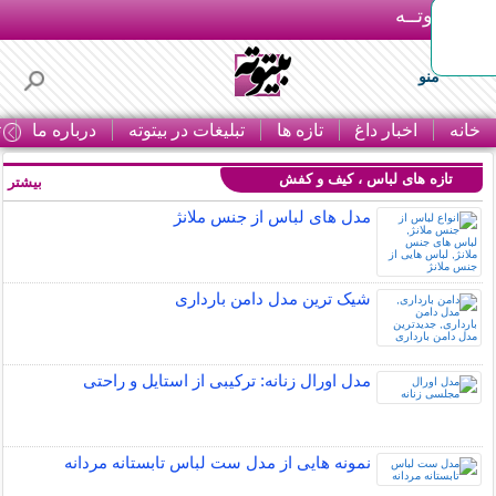
بـیتوتــه
منو
خانه
اخبار داغ
تازه ها
تبلیغات در بیتوته
درباره ما
ت
تازه های لباس ، کیف و کفش
بیشتر »
مدل های لباس از جنس ملانژ
شیک ترین مدل دامن بارداری
مدل اورال زنانه: ترکیبی از استایل و راحتی
نمونه هایی از مدل ست لباس تابستانه مردانه