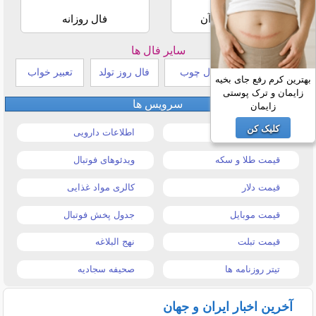
استخاره با قرآن
فال روزانه
سایر فال ها
طالع بینی هندی
فال چوب
فال روز تولد
تعبیر خواب
بهترین کرم رفع جای بخیه
زایمان و ترک پوستی
سرویس ها
زایمان
کلیک کن
قیمت خودرو
اطلاعات دارویی
قیمت طلا و سکه
ویدئوهای فوتبال
قیمت دلار
کالری مواد غذایی
قیمت موبایل
جدول پخش فوتبال
قیمت تبلت
نهج البلاغه
تیتر روزنامه ها
صحیفه سجادیه
آخرین اخبار ایران و جهان