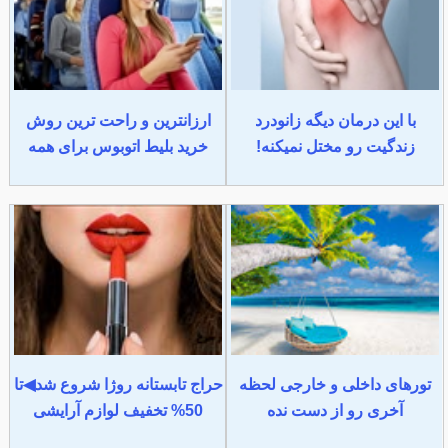
با این درمان دیگه زانودرد
ارزانترین و راحت ترین روش
زندگیت رو مختل نمیکنه!
خرید بلیط اتوبوس برای همه
تورهای داخلی و خارجی لحظه
حراج تابستانه روژا شروع شد◀تا
آخری رو از دست نده
50% تخفیف لوازم آرایشی