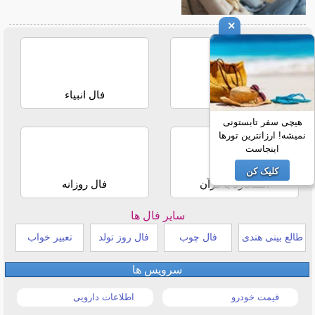
×
فال حافظ
فال انبیاء
هیچی سفر تابستونی
نمیشه! ارزانترین تورها
اینجاست
کلیک کن
استخاره با قرآن
فال روزانه
سایر فال ها
طالع بینی هندی
فال چوب
فال روز تولد
تعبیر خواب
سرویس ها
قیمت خودرو
اطلاعات دارویی