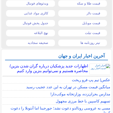
قیمت طلا و سکه
ویدئوهای فوتبال
قیمت دلار
کالری مواد غذایی
قیمت موبایل
جدول پخش فوتبال
قیمت تبلت
نهج البلاغه
تیتر روزنامه ها
صحیفه سجادیه
آخرین اخبار ایران و جهان
اظهارات جدید پزشکیان درباره گران شدن بنزین/
محاصره هستیم و نمی‌توانیم بنزین وارد کنیم
عکس| تیم پپ فرو ریخت
میانگین قیمت مسکن در تهران به این عدد عجیب رسید
مدارس بحران‌زده، وزارتخانه موکب‌دار!
تسهیم کاسپین با خط مرزی مجهول
مسی به عروسی رونالدو دعوت نشد؛ جورجینا اما آنتونلا را دعوت
کرد!