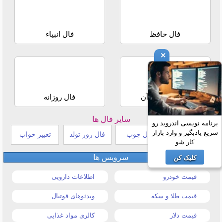
فال حافظ
فال انبیاء
×
استخاره با قرآن
فال روزانه
سایر فال ها
برنامه نویسی اندروید رو
سریع یادبگیر و وارد بازار
طالع بینی هندی
فال چوب
فال روز تولد
تعبیر خواب
کار شو
سرویس ها
کلیک کن
قیمت خودرو
اطلاعات دارویی
قیمت طلا و سکه
ویدئوهای فوتبال
قیمت دلار
کالری مواد غذایی