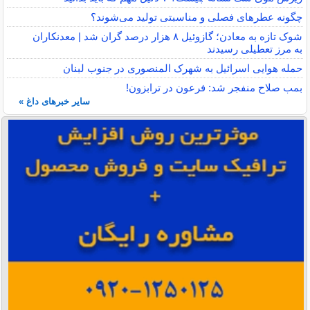
چگونه عطرهای فصلی و مناسبتی تولید می‌شوند؟
شوک تازه به معادن؛ گازوئیل ۸ هزار درصد گران شد | معدنکاران
به مرز تعطیلی رسیدند
حمله هوایی اسرائیل به شهرک المنصوری در جنوب لبنان
بمب صلاح منفجر شد: فرعون در ترابزون!
سایر خبرهای داغ »