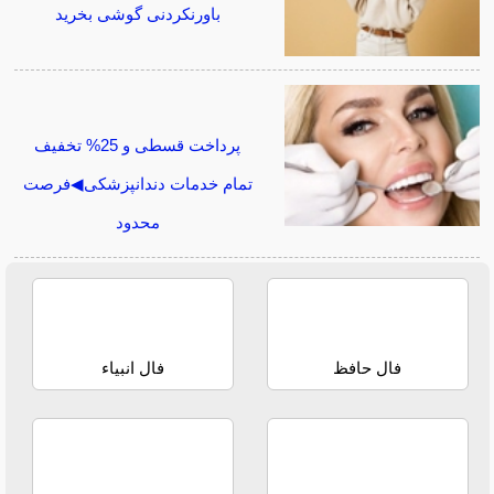
باورنکردنی گوشی بخرید
پرداخت قسطی و 25% تخفیف
تمام خدمات دندانپزشکی◀فرصت
محدود
فال حافظ
فال انبیاء