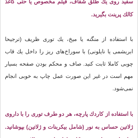
سفید روی یك طلق شفاف، فیلم مخصوص یا حتی كاغذ
كالك پرینت بگیرید.
با استفاده از منگنه یا میخ، یك توری ظریف (ترجیحا
ابریشمی یا نایلونی) با سوراخ‌های ریز را داخل یك قاب
چوبی كاملا ثابت كنید. صاف و محكم بودن صفحه بسیار
مهم است در غیر این صورت عمل چاپ به خوبی انجام
نمی‌شود.
با استفاده از كاردك پارچه، هر دو طرف توری را با داروی
ژلاتین حساس به نور (شامل بیكربنات و ژلاتین) بپوشانید.