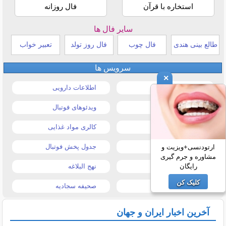
استخاره با قرآن
فال روزانه
سایر فال ها
طالع بینی هندی
فال چوب
فال روز تولد
تعبیر خواب
سرویس ها
×
قیمت خودرو
اطلاعات دارویی
قیمت طلا و سکه
ویدئوهای فوتبال
قیمت دلار
کالری مواد غذایی
قیمت موبایل
جدول پخش فوتبال
ارتودنسی+ویزیت و
مشاوره و جرم گیری
رایگان
قیمت تبلت
نهج البلاغه
کلیک کن
تیتر روزنامه ها
صحیفه سجادیه
آخرین اخبار ایران و جهان