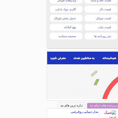
قیمت طلا و سکه
ویدئوهای فوتبال
قیمت دلار
کالری مواد غذایی
قیمت موبایل
جدول پخش فوتبال
قیمت تبلت
نهج البلاغه
تیتر روزنامه ها
صحیفه سجادیه
پـربیننده های دنیای مد
تـازه ترین های مد
مدل دمپایی روفرشی