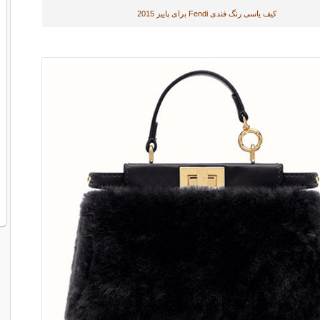
کیف یاسی رنگ فندی Fendi برای پاییز 2015