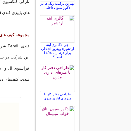
تازگی کلکسیون ک
بهترین ترکیب رنگ ها در
دکوراسیون داخلی
های پاییزی فندی Fendi را گردآوری کرده ایم.
مجموعه کیف های فندی Fendi برای
چرا «گالری آینه
فندی 
اردشیر» بهترین انتخاب
برای ترند آینه 1404
است؟
فرانسوی ال و ا
فندی، کیف‌های دس
طراحی دفتر کار با
میزهای اداری مدرن