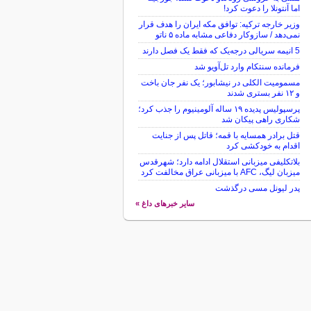
اما آنتونلا را دعوت کرد!
وزیر خارجه ترکیه: توافق مکه ایران را هدف قرار
نمی‌دهد / سازوکار دفاعی مشابه ماده ۵ ناتو
5 انیمه سریالی درجه‌یک که فقط یک فصل دارند
فرمانده سنتکام وارد تل‌آویو شد
مسمومیت الکلی در نیشابور؛ یک نفر جان باخت
و ۱۲ نفر بستری شدند
پرسپولیس پدیده ۱۹ ساله آلومینیوم را جذب کرد؛
شکاری راهی پیکان شد
قتل برادر همسایه با قمه؛ قاتل پس از جنایت
اقدام به خودکشی کرد
بلاتکلیفی میزبانی استقلال ادامه دارد؛ شهرقدس
میزبان لیگ، AFC با میزبانی عراق مخالفت کرد
پدر لیونل مسی درگذشت
سایر خبرهای داغ »