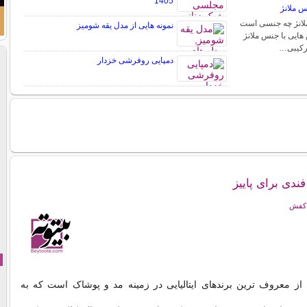
1405
س ملانژ
ملانژ چه جنسی است
نمونه هایی از مدل یقه شومیز
 هایی با جنس ملانژ
ترکیبی…
دمپایی روفرشی خزدار
ندی برای پاییز
 کفش
Fendi یکی از معروف ترین برندهای ایتالیایی در زمینه مد و پوشاک است که به