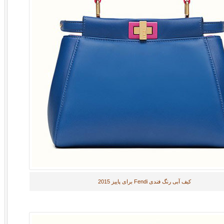
کیف آبی رنگ فندی Fendi برای پاییز 2015