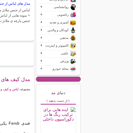
مدل های لباس از جن
روانشناسی
لباس از جنس ملانژ 
زناشویی
+ نمونه هایی از لباس
جنس پارچه ی ملانژ 
آشپزی و تغذیه
کودکان و والدین
مذهبی
کامپیوتر و اینترنت
علمی
ورزش
مجله خودرو
مدل کیف های ف
لباس و کیف و
مجموعه:
دنیای
مد
( از دست ندهید )
فندی 