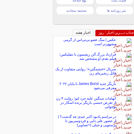
قیمت تبلت
نهج البلاغه
تیتر روزنامه ها
صحیفه سجادیه
جذاب تـــرین اخبار : روز
اخبار هفته
عکس | سگ عضو بی‌تی‌اس از گرمی
مشهورتر است
قرارداد بزرگ آلن ریچسون با نتفلیکس؛
فیلم بعدی او مشخص شد
سریال «خشمگین»؛ روایتی متفاوت از یک
قاتل زنجیره‌ای زن
بازیگر جدید James Bond تا پایان ۲۰۲۶
معرفی می‌شود
اتهامات سنگین علیه جرد لتو؛ روایت ۴ زن
از تعرض جنسی بازیگر برنده اسکار در
نوجوانی
در مراسم یادبود اکبر عبدی چه گذشت؟ |
از حضور علی دایی و فردوسی‌پور تا
پرستویی و جبلی (+تصاویر)