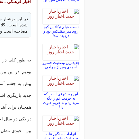
مراقب سلامتی اش نبود
اخبار فرهنگی - تف
در این نوشتار م
شده است. گلار
نسخه فیلم نیکلاس کیج
مصاحبه است و یا 
روی میز نتفلیکس بود و
دزدیده شد!
به طور کلی در ج
جدیدترین وضعیت خسرو
احمدی پس از جراحی
بودیم. در این بی
پیش به چشم آمد. 
اين چه شوقي است كه
جدید بازیگری اشا
نه حرمت غم را نگه
مي‌دارد و نه حريمِ خلوت
همچنان برای آینده
را؟
در یکی دو سال اخیر
بین خودی نشان دا
اتهامات سنگین علیه
جرد لتو؛ روایت ۴ زن از