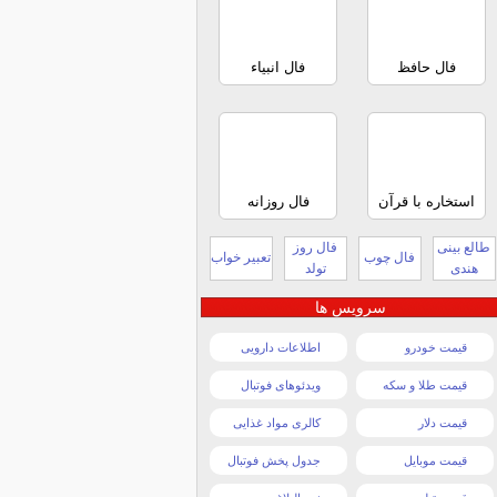
فال حافظ
فال انبیاء
استخاره با قرآن
فال روزانه
طالع بینی
فال روز
فال چوب
تعبیر خواب
هندی
تولد
سرویس ها
قیمت خودرو
اطلاعات دارویی
قیمت طلا و سکه
ویدئوهای فوتبال
قیمت دلار
کالری مواد غذایی
قیمت موبایل
جدول پخش فوتبال