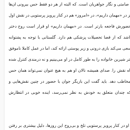
 صامتی و نگار جواهریان است. که البته از هر دو فقط حس بیرونی ان‌ها
ز در «مهمان داریم»، در «امروز» هم در کنار پرویز پرستویی در نقش اول
حضورش فاجعه بار‌تر است. در «مهمان داریم» او قرار است روح دختر
باشد که از قضا تحصیلات پزشکی هم دارد. گلستانی با توجه به پشتوانه
عی می‌کند بازی درونی و زیر پوستی ارائه کند، اما در عمل کاملا ناموفق
شیرین خانواده را به طور کامل در او می‌بینیم و نه درمندی کنترل شده
 نقش را. صدای همیشه نالان او هم به هیچ عنوان نمی‌تواند‌‌ همان حس
مخاطب دهد. باید گفت این بازیگر جوان با حضور در چنین نقش‌هایی و
 که چندان متعلق به خودش به نظر نمی‌رسد، اینده خوبی در انتظارش
 در کنار پرویز پرستویی تلخ و بی‌روح این روز‌ها، دلیل بیشتری بر رفتن