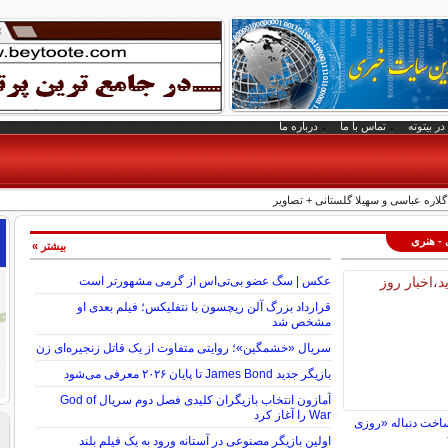
در بیتوته
تماس با ما
درباره ما
گلاره عباسی و سهیلا گلستانی + تصاویر
 - هنری
بیشتر »
عکس | سگ عضو بی‌تی‌اس از گرمی مشهورتر است
قرارداد بزرگ آلن ریچسون با نتفلیکس؛ فیلم بعدی او
مشخص شد
سریال «خشمگین»؛ روایتی متفاوت از یک قاتل زنجیره‌ای زن
بازیگر جدید James Bond تا پایان ۲۰۲۶ معرفی می‌شود
آمازون انتخاب بازیگران کلیدی فصل دوم سریال God of
War را آغاز کرد
ساخت دنباله «روزی
اولین بازیگر مصنوعی در آستانه ورود به یک فیلم بلند