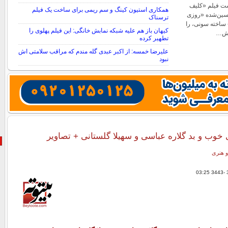
ست فیلم «کلیف
همکاری استیون کینگ و سم ریمی برای ساخت یک فیلم
حسین‌شده «روزی
ترسناک
 ساخته سونی، را
کیهان باز هم علیه شبکه نمابش خانگی: این فیلم پهلوی را
سش…
تطهیر کرده
علیرضا خمسه: از اکبر عبدی گله مندم که مراقب سلامتی اش
نبود
 خوب و بد گلاره عباسی و سهیلا گلستانی + تصاویر
و هنری