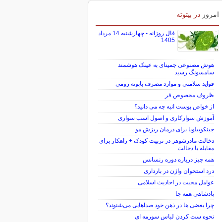
امروز
در بیتوته
فال روزانه - چهارشنبه 14 مرداد
1405
هوش مصنوعی جمینای به عینک هوشمند
سامسونگ رسید
فواید سلامتی و موارد مصرف بابونه رومی
ظروف مخصوص فر
از خواص پوست انبه چه می دانید؟
آموزش سوارکاری و اصول اسب سواری
جینکوبیلوبا برای درمان ریزش مو
دخالت مادرشوهر در تربیت کودک + راهکار برای
مقابله با دخالت
همه چیز درباره دوره رنسانس
درد استخوان واژن در بارداری
عوامل محبت در احادیث اسلامى
پادشاهی همه جا
چرا بعضی ها در ذهن خود صداهایی می‌شنوند؟
نحوه ست کردن لباس سورمه ای