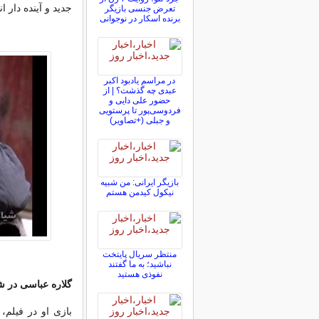
جدید و آینده دار 
تعرض جنسی بازیگر
برنده اسکار در نوجوانی
در مراسم یادبود اکبر
عبدی چه گذشت؟ | از
حضور علی دایی و
فردوسی‌پور تا پرستویی
و جبلی (+تصاویر)
بازیگر ایرانی: من شبیه
نیکول کیدمن هستم
منتظر سریال پایتخت
نباشید؛ به ما گفتند
نفوذی هستید
گلاره عباسی در شیار ۱۴۳
بازی او در فیلم