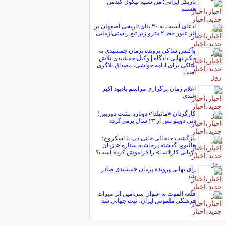
بازیگر ایرانی: من شبیه نیکول کیدمن
هستم
ادعای آسیب به ۴۰ بنای تاریخی اصفهان بر
اثر عبور خط ۲ مترو زیر تیغ راستی‌آزمایی
واکنش شاکی پرونده پژمان جمشیدی به
حکم نهایی دادگاه | وکیل جمشیدی:تلاش
شاکی برای ادامه حواشی، مصداق بلاگری
است
اعلام زمان برگزاری مراسم یادبود اکبر
عبدی
کارگردان «ماتیلدا» دوباره پشت دوربین؛
دنی دویتو پس از ۲۳ سال برمی‌گردد
بازگشت جنجالی جانی دپ با اسکروج؛
هالیوود گذشته پرحاشیه ستاره «دزدان
دریایی کارائیب» را فراموش کرده است؟
رأی نهایی پرونده پژمان جمشیدی صادر
شد
قلعه الموت به عنوان سی‌امین اثر میراث‌
فرهنگی ملموس ایران، ثبت جهانی شد