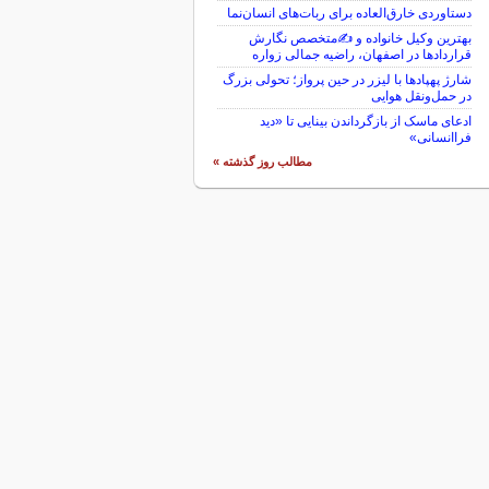
دستاوردی خارق‌العاده برای ربات‌های انسان‌نما
بهترین وکیل خانواده و ✍️متخصص نگارش
قراردادها در اصفهان، راضیه جمالی زواره
شارژ پهپادها با لیزر در حین پرواز؛ تحولی بزرگ
در حمل‌ونقل هوایی
ادعای ماسک از بازگرداندن بینایی تا «دید
فراانسانی»
مطالب روز گذشته »