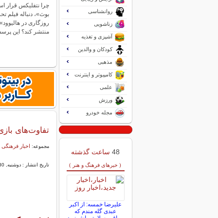
چرا نتفلیکس قرار ا
روانشناسی
بوث»، دنباله فیلم ت
روزگاری در هالیوود»
زناشویی
منتشر کند؟ این پر
آشپزی و تغذیه
کودکان و والدین
مذهبی
کامپیوتر و اینترنت
علمی
ورزش
مجله خودرو
تفاوت‌های بازی
اخبار فرهنگی 
مجموعه:
48
ساعت گذشته
( خبرهای فرهنگ و هنر )
تاریخ انتشار : دوشنبه, 30 -3443 03:25
علیرضا خمسه: از اکبر
عبدی گله مندم که