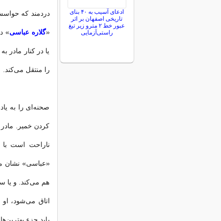
ادعای آسیب به ۴۰ بنای
دردمند که حواسش
تاریخی اصفهان بر اثر
عبور خط ۲ مترو زیر تیغ
«
گلاره عباسی
» د
راستی‌آزمایی
یا در کنار مادر ب
را منتقل می‌کند.
صحنه‌ای را به یا
کردن خمیر. مادر 
ناراحت است با ص
«عباسی» نشان می‌
هم می‌کند. و یا 
اتاق می‌شود، او 
باید جزء بهترین‌ه