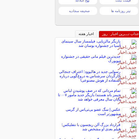
قیمت تبلت
نهج البلاغه
تیتر روزنامه ها
صحیفه سجادیه
جذاب تـــرین اخبار : روز
اخبار هفته
بازیگر مالزیایی، فیلمساز سال سینمای
آسیا در جشنواره بوسان شد
جدیدترین فیلم مانی حقیقی در جشنواره
نیویورک
رسوایی جدید در هالیوود؛ اعتراف جنجالی
کارگردان سرشناس به دروغ‌گویی درباره
استفاده از هوش مصنوعی!
تمام مردانی که در صف پوشیدن لباس
جیمز باند هستند/ بازیگر جدید مأمور ۰۰۷ تا
پایان سال معرفی خواهد شد
عکس | سگ عضو بی‌تی‌اس از گرمی
مشهورتر است
قرارداد بزرگ آلن ریچسون با نتفلیکس؛
فیلم بعدی او مشخص شد