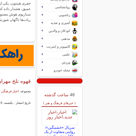
جفری هینتون، یکی از 
روانشناسی
عمیق، هشدار داده که
سناریوی هوش مصنوع
زناشویی
ربات‌ها ناگهان شو
آشپزی و تغذیه
کودکان و والدین
مذهبی
کامپیوتر و اینترنت
علمی
ورزش
مجله خودرو
قهوه تلخ مهرا
اخبار فرهنگی 
مجموعه:
48
ساعت گذشته
( خبرهای فرهنگ و هنر )
تاریخ انتشار : یکشنبه, 23 اسفند 1388 12:12
سریال «خشمگین»؛
روایتی متفاوت از یک