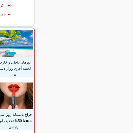
ركور
نامز
تورهای داخلی و خارج
لحظه آخری رو از دس
نده
حراج تابستانه روژا شر
شد◀تا 50% تخفیف ل
آرایشی