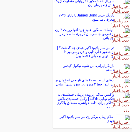
سریال «خشمگین»؛ روایتی متفاوت از یک
قاتل زنجیره‌ای زن
بازیگر جدید James Bond تا پایان ۲۰۲۶
معرفی می‌شود
اتهامات سنگین علیه جرد لتو؛ روایت ۴ زن
از تعرض جنسی بازیگر برنده اسکار در
نوجوانی
در مراسم یادبود اکبر عبدی چه گذشت؟ |
از حضور علی دایی و فردوسی‌پور تا
پرستویی و جبلی (+تصاویر)
بازیگر ایرانی: من شبیه نیکول کیدمن
هستم
ادعای آسیب به ۴۰ بنای تاریخی اصفهان بر
اثر عبور خط ۲ مترو زیر تیغ راستی‌آزمایی
واکنش شاکی پرونده پژمان جمشیدی به
حکم نهایی دادگاه | وکیل جمشیدی:تلاش
شاکی برای ادامه حواشی، مصداق بلاگری
است
اعلام زمان برگزاری مراسم یادبود اکبر
عبدی