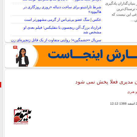
بنیان‌گذاران یادگیری
شرط تارانتینو برای ساخت دنباله «روزی روزگاری در
 ترسناک‌ترین
هالیوود»
ی این نیست که
عکس | سگ عضو بی‌تی‌اس از گرمی مشهورتر است
رش…
قرارداد بزرگ آلن ریچسون با نتفلیکس؛ فیلم بعدی او
مشخص شد
سریال «خشمگین»؛ روایتی متفاوت از یک قاتل زنجیره‌ای زن
ن مدیری فعلا پخش نمی شود
و هنری