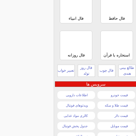
فال حافظ
فال انبیاء
استخاره با قرآن
فال روزانه
طالع بینی
فال روز
فال چوب
تعبیر خواب
هندی
تولد
سرویس ها
قیمت خودرو
اطلاعات دارویی
قیمت طلا و سکه
ویدئوهای فوتبال
قیمت دلار
کالری مواد غذایی
قیمت موبایل
جدول پخش فوتبال