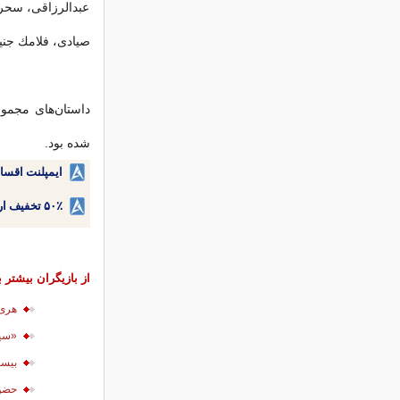
عبدالرزاقی، سحر
صیادی، فلامك جنی
داستان‌های مجموع
شده بود.
ایمپلنت اقسا
۵۰٪ تخفیف ارتودنسی دندان اقساطی بدون نیاز به چک یا سفته!
از بازیگران بیشتر ب
هری 
«سیم
بیست
حضوربیش از۴ 