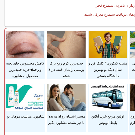
داران نامزدی سیمرغ فجر
دهای دریافت سیمرغ معرفی شدند
ی
پشت کنکوری؟ کلیک کن و
جدیدترین کرم رفع ترک
کاهش محسوس جای بخیه
ت
سال دیگه تو بهترین
پوستی زایمان فقط در 3
و زخم◀خرید جدیدترین
دانشگاه هستی
هفته
محصول+مشاوره
وع
اولین مرجع خرید آنلاین
مسیر اشتباه رو ادامه نده!
شامپوی مناسب موهای تو
وازم
بلیط اتوبوس
تا دیر نشده مشاوره بگیر