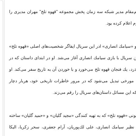
‌مقام مدیر شبکه سه زمان پخش مجموعه "قهوه تلخ" مهران مدیری را
م اعلام کرده بود.
 «سیامك انصاری» ادر این سریال ایفاگر شخصیت‌های اصلی «قهوه تلخ»
ن سریال با بازی سیامك انصاری آغاز می‌شد. او در ابتدای داستان كه در
رد، یك فنجان قهوه تلخ می‌خورد و با خوردن آن به تاریخ سفر می‌كند. او
مورخی تبدیل می‌شود كه در مرور خاطرات تاریخی خود، هربار دچار
 این مسائل داستان‌های سریال را رقم می‌زند.
ونی «قهوه تلخ» كه به تهیه كنندگی «مجید گلیان» و «حمید گلیان» ساخته
نظیر سیامك انصاری، علی لك‌پوریان، آرام جعفری، سحر زكریا، الیكا