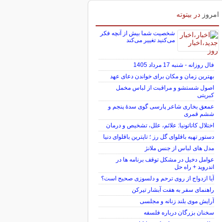
امروز
در بیتوته
شخصیت شما بیش از آنچه فکر
می‌کنید تغییر می‌کند
فال روزانه - شنبه 17 مرداد 1405
بهترین زمان و مکان برای خواندن دعای عهد
اصول شستشو و مراقبت از لباس مخمل
کبریتی
عمعق بخاری شاعر پارسی گوی سدهٔ پنجم و
ششم قمری
اختلال کاتاتونیا: علائم، علل، تشخیص و درمان
دستور تهیه باقلوای گل رز ؛ تاپترین باقلوای دنیا
مدل های لباس از جنس ملانژ
عوامل دخیل در مشکل توقف برنامه ها در
اندروید + راه حل
آیا ازدواج از روی ترحم و دلسوزی صحیح است؟
راهنمای سفر به هفت آبشار تیرکن
آرایش موی بلند زنانه و مجلسی
سخنان بزرگان درباره فلسفه