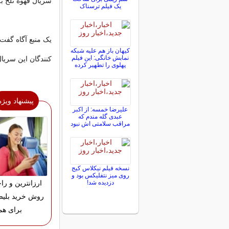
سریال قهوه تلخ ب
یک فیلم ترسناک
یک منبع آگاه گفت
کیهان باز هم علیه شبکه
نمابش خانگی: این فیلم
کنندگان این سریا
پهلوی را تطهیر کرده
پیشنهاد ویژه
علیرضا خمسه: از اکبر
عبدی گله مندم که
مراقب سلامتی اش نبود
نسخه فیلم نیکلاس کیج
روی میز نتفلیکس بود و
دزدیده شد!
ارزانترین و را
روش خرید بلیط
برای هم