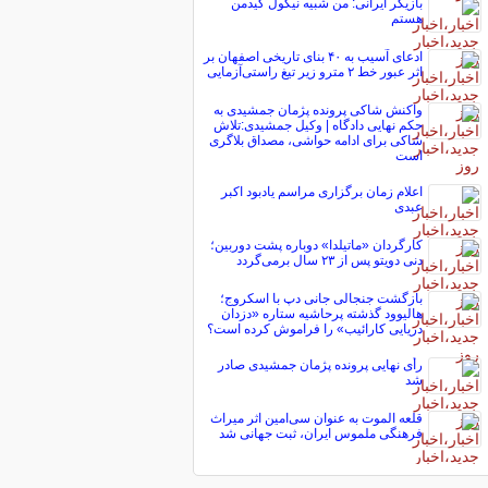
بازیگر ایرانی: من شبیه نیکول کیدمن
هستم
ادعای آسیب به ۴۰ بنای تاریخی اصفهان بر
اثر عبور خط ۲ مترو زیر تیغ راستی‌آزمایی
واکنش شاکی پرونده پژمان جمشیدی به
حکم نهایی دادگاه | وکیل جمشیدی:تلاش
شاکی برای ادامه حواشی، مصداق بلاگری
است
اعلام زمان برگزاری مراسم یادبود اکبر
عبدی
کارگردان «ماتیلدا» دوباره پشت دوربین؛
دنی دویتو پس از ۲۳ سال برمی‌گردد
بازگشت جنجالی جانی دپ با اسکروج؛
هالیوود گذشته پرحاشیه ستاره «دزدان
دریایی کارائیب» را فراموش کرده است؟
رأی نهایی پرونده پژمان جمشیدی صادر
شد
قلعه الموت به عنوان سی‌امین اثر میراث‌
فرهنگی ملموس ایران، ثبت جهانی شد