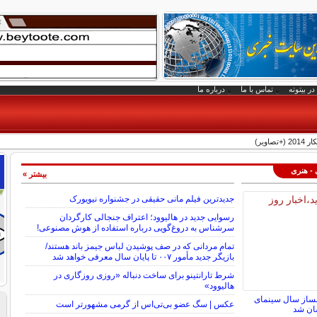
در بیتوته
تماس با ما
درباره ما
اویر)
 - هنری
بیشتر »
جدیدترین فیلم مانی حقیقی در جشنواره نیویورک
رسوایی جدید در هالیوود؛ اعتراف جنجالی کارگردان
سرشناس به دروغ‌گویی درباره استفاده از هوش مصنوعی!
تمام مردانی که در صف پوشیدن لباس جیمز باند هستند/
بازیگر جدید مأمور ۰۰۷ تا پایان سال معرفی خواهد شد
شرط تارانتینو برای ساخت دنباله «روزی روزگاری در
هالیوود»
لمساز سال سینمای
عکس | سگ عضو بی‌تی‌اس از گرمی مشهورتر است
سان شد