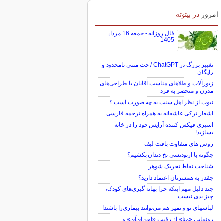
امروز
در بیتوته
فال روزانه - جمعه 16 مرداد
1405
تغییر بزرگ در ChatGPT / چت متنی نامحدود و
رایگان
زیورآلات و طلاهای مناسب آقایان با طراحی‌های
مدرن و منحصر به فرد
نبوت از نظر اهل سنت به چه صورت است ؟
اشعار ترکی عاشقانه به همراه ترجمه فارسی
اسپری فیکس کننده آرایش خود را در خانه
بسازید!
روش های متفاوت بافت لیف
چگونه با ارتودنسی نخ دندان بکشیم؟
شناخت نقاط تحریک شوهر
چقدر به همسرتان اعتماد دارید؟
چند دلیل مهم اینکه چرا بهانه گیری‌های کودک،
چیز بدی نیست
لباس‎های نو و تمیز هم می‌توانند بیماری‌زا باشند!
رونمایی «متا» از رقیب «اوپن‌ای‌آی» و