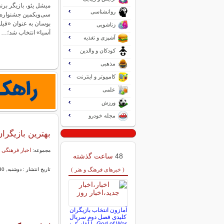
میشل یئو، بازیگر برن
روانشناسی
سی‌ویکمین جشنواره ب
بوسان به عنوان «فی
زناشویی
آسیا» انتخاب شد؛…
آشپزی و تغذیه
کودکان و والدین
مذهبی
کامپیوتر و اینترنت
علمی
ورزش
مجله خودرو
بهترین بازیگران مرد د
اخبار فرهنگی 
مجموعه:
48
ساعت گذشته
( خبرهای فرهنگ و هنر )
تاریخ انتشار : دوشنبه, 30 -3443 03:25
آمازون انتخاب بازیگران
کلیدی فصل دوم سریال