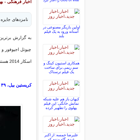
God of War را آغاز کرد
اخبار فرهنگی - بهتر
نامزدهای جایزه بهتر
اولین بازیگر مصنوعی در
آستانه ورود به یک فیلم
بلند
چیوتل اجیوفور و 
اسکار 2014 هستند.
همکاری استیون کینگ و
سم ریمی برای ساخت
یک فیلم ترسناک
کریستین بیل، ۳۹ ساله: کلاهبرداری آمریکایی
کیهان باز هم علیه شبکه
نمابش خانگی: این فیلم
پهلوی را تطهیر کرده
علیرضا خمسه: از اکبر
عبدی گله مندم که