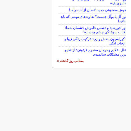
«آنتروپیک»
هوش مصنوعی جدید، انسان از آب درآمد!
تور آل یا یوآل چیست؟ تفاوت‌های مهمی که باید
بدانید!
نور خورشید و دشمن خاموش چشمان شما؛
آفتاب سوختگی چشم چیست؟
دکوراسیون بنفش و زرد؛ ترکیب رنگی زیبا و
اعجاب انگیز
علل، علایم و درمان سندرم فرتوتی؛ از شایع
ترین مشکلات سالمندی
مطالب روز گذشته »