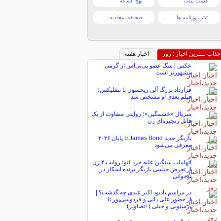
قیمت تبلت
نهج البلاغه
تیتر روزنامه ها
صحیفه سجادیه
جذاب تـــرین اخبار : روز
اخبار هفته
عکس | سگ عضو بی‌تی‌اس از گرمی
مشهورتر است
قرارداد بزرگ آلن ریچسون با نتفلیکس؛
فیلم بعدی او مشخص شد
سریال «خشمگین»؛ روایتی متفاوت از یک
قاتل زنجیره‌ای زن
بازیگر جدید James Bond تا پایان ۲۰۲۶
معرفی می‌شود
اتهامات سنگین علیه جرد لتو؛ روایت ۴ زن
از تعرض جنسی بازیگر برنده اسکار در
نوجوانی
در مراسم یادبود اکبر عبدی چه گذشت؟ |
از حضور علی دایی و فردوسی‌پور تا
پرستویی و جبلی (+تصاویر)