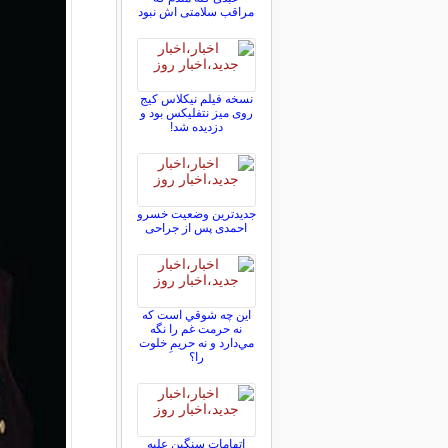
مراقب سلامتی اش نبود
نسخه فیلم نیکلاس کیج
روی میز نتفلیکس بود و
دزدیده شد!
جدیدترین وضعیت خسرو
احمدی پس از جراحی
اين چه شوقي است كه
نه حرمت غم را نگه
مي‌دارد و نه حريمِ خلوت
را؟
اتهامات سنگین علیه