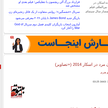
قرارداد بزرگ آلن ریچسون با نتفلیکس؛ فیلم بعدی او
ده اسکار، در
مشخص شد
ین‌المللی فیلم
لمساز سال سینمای
سریال «خشمگین»؛ روایتی متفاوت از یک قاتل زنجیره‌ای زن
بازیگر جدید James Bond تا پایان ۲۰۲۶ معرفی می‌شود
آمازون انتخاب بازیگران کلیدی فصل دوم سریال God of
War را آغاز کرد
ر اسکار 2014 (+تصاویر)
و هنری