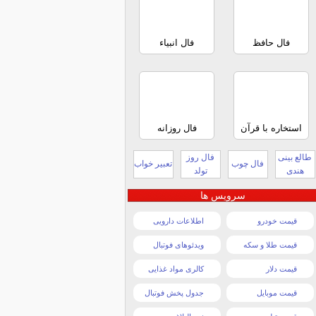
فال حافظ
فال انبیاء
استخاره با قرآن
فال روزانه
طالع بینی
فال روز
فال چوب
تعبیر خواب
هندی
تولد
سرویس ها
قیمت خودرو
اطلاعات دارویی
قیمت طلا و سکه
ویدئوهای فوتبال
قیمت دلار
کالری مواد غذایی
قیمت موبایل
جدول پخش فوتبال