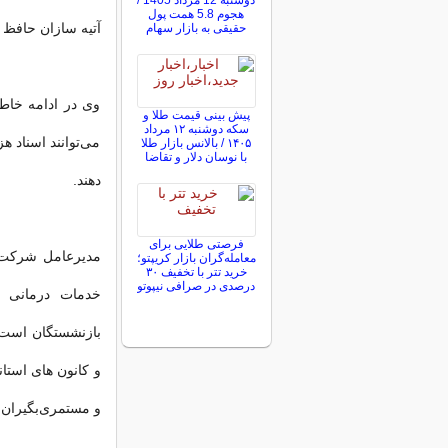
دوشنبه 12 مرداد 1405 /
هجوم 5.8 همت پول
آتیه سازان حافظ 
حقیقی به بازار سهام
وی در ادامه خاطر
پیش ‌بینی قیمت طلا و
سکه دوشنبه ۱۲ مرداد
می‌توانند اسناد 
۱۴۰۵ / بالانس بازار طلا
با نوسان دلار و تقاضا
دهند.
فرصتی طلایی برای
مدیرعامل شرکت آ
معامله‌گران بازار کریپتو؛
خرید تتر با تخفیف ۳۰
درصدی در صرافی نیپوتو
خدمات درمانی 
بازنشستگان است و
و کانون های استا
و مستمری‌بگیران ر