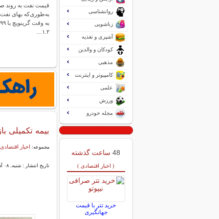
قیمت نفت به روند صعو
روانشناسی
زناشویی
۱.۲…
آشپزی و تغذیه
کودکان و والدین
مذهبی
کامپیوتر و اینترنت
علمی
ورزش
مجله خودرو
بیمه تکمیلی ب
اخبار اقتصادی 
مجموعه:
48
ساعت گذشته
( اخبار اقتصادی )
تاریخ انتشار : شنبه, ۰۸ آذر ۱۴۰۴ ۱۹:۵۶
خرید تتر با قیمت
جهانگیری