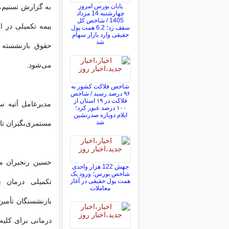
پایان بورس امروز
به گزارش تسنیم، 
چهارشنبه 14 مرداد
1405 / شاخص کل
سقف زد؛ 6.2 همت پول
حقیقی وارد بازار سهام
شد
حقوق بازنشسته 
می‌شود.
شاخص فلاکت کشور به
۹۶ درصد رسید / شاخص
فلاکت در ۱۹ استان از
مدیرعامل آتیه سا
۱۰۰ درصد عبور کرد؛
ایلام دوباره صدرنشین
شد
مستمری‌بگیران تامین اجتماعی برای 
حسین رنجبران مدی
جهش 122 هزار واحدی
شاخص بورس؛ ورود یک
همت پول حقیقی در آغاز
تکمیلی درمان ب
معاملات
بازنشستگان تأمین
درمانی برای کلیه