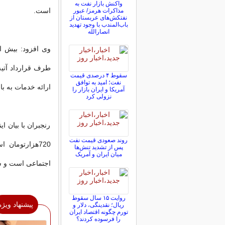
واکنش بازار نفت به
است.
مذاکرات هرمز/ عبور
نفتکش‌های عربستان از
باب‌المندب با وجود تهدید
انصارالله
طرف قرارداد آتی
سقوط ۴ درصدی قیمت
نفت؛ امید به توافق
ارائه خدمات به با
آمریکا و ایران بازار را
نزولی کرد
رنجبران با بیان ا
روند صعودی قیمت نفت
پس از تشدید تنش‌ها
میان ایران و آمریک
اجتماعی است و سهم حق ب
روایت ۱۵ سال سقوط
پیشنهاد ویژه
ریال؛ نقدینگی، دلار و
تورم چگونه اقتصاد ایران
را فرسوده کردند؟