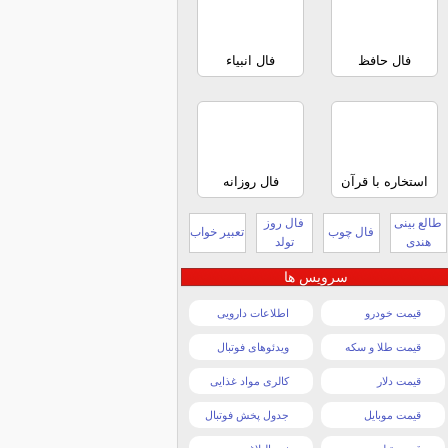
فال حافظ
فال انبیاء
استخاره با قرآن
فال روزانه
طالع بینی
فال روز
فال چوب
تعبیر خواب
هندی
تولد
سرویس ها
قیمت خودرو
اطلاعات دارویی
قیمت طلا و سکه
ویدئوهای فوتبال
قیمت دلار
کالری مواد غذایی
قیمت موبایل
جدول پخش فوتبال