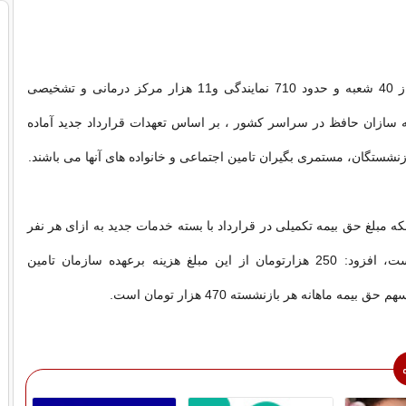
وی افزود: بیش از 40 شعبه و حدود 710 نمایندگی و11 هزار مرکز درمانی و تشخیصی
ه سازان حافظ در سراسر کشور ، بر اساس تعهدات قرارداد جدید آماده
زنشستگان، مستمری بگیران تامین اجتماعی و خانواده های آنها می باشند.
ینکه مبلغ حق بیمه تکمیلی در قرارداد با بسته خدمات جدید به ازای هر نفر
720هزارتومان است، افزود: 250 هزارتومان از این مبلغ هزینه برعهده سازمان تامین
یمه ماهانه هر بازنشسته 470 هزار تومان است.