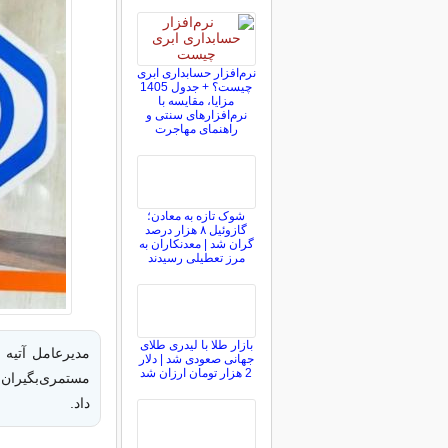
نرم‌افزار حسابداری ابری
چیست؟ + جدول 1405
مزایا، مقایسه با
نرم‌افزارهای سنتی و
راهنمای مهاجرت
شوک تازه به معادن؛
گازوئیل ۸ هزار درصد
گران شد | معدنکاران به
مرز تعطیلی رسیدند
بازار طلا با لیدری طلای
مدیرعامل آتیه س
جهانی صعودی شد | دلار
2 هزار تومان ارزان شد
داد.