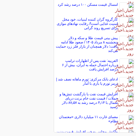
امسال قیمت مسکن ۱۰۰ درصد رشد کرد
کارگروه گران کننده لبنیات، خود مخل
امنیت غذایی است!/ رقابت نهاد‌های موازی
برای تسریع روند گرانی
پیش ‌بینی قیمت طلا و سکه و دلار
پنجشنبه ۸ مرداد ۱۴۰۵ / صعود طلا ادامه
یافت؛ دلار همچنان از بازار فلز زرد حمایت
می‌کند
العربیه: نفت پس از اظهارات ترامپ
درباره احتمال حمله به ایران، بیش از ۶
درصد افزایش یافت
ادعای بانک مرکزی: تورم ماهانه نصف شد |
ترمز تورم یا بازی با آمار
افزایش قیمت نفت با بازگشت تنش‌ها و
حملات / قیمت نفت خام برنت دریای
شمال با ۴٫۱۴ درصد رشد به ۸۷٫۵۷ دلار
رسید
معمای غارت ۱۱ میلیارد دلاری «معتمدان
نظام»
واکنش مجلس به خبر افزایش قیمت بنزین