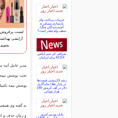
جزییات پرداخت وام
بازسازی مسکن به
آسیب‌دیدگان جنگ/
سقف وام چقدر است؟
لیست پرفروش ت
تخفیف
صرافی کی سی ایکس
KCEX برای ایرانیان
مدیر عامل آتیه س
تحت پوشش بیمه تک
رشد لاک‌پشتی قیمت‌ها
در بازار طلا | ماندگاری
پوشش بیمه تکمیلی
دلار در کف کریدور 190
هزار تومانی
به گفته وی همچنی
پایان بورس امروز
و زمان حذف و اض