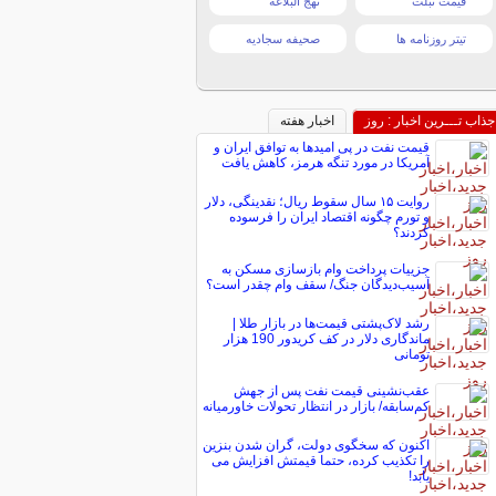
قیمت تبلت
نهج البلاغه
تیتر روزنامه ها
صحیفه سجادیه
جذاب تـــرین اخبار : روز
اخبار هفته
قیمت نفت در پی امیدها به توافق ایران و
آمریکا در مورد تنگه هرمز، کاهش یافت
روایت ۱۵ سال سقوط ریال؛ نقدینگی، دلار
و تورم چگونه اقتصاد ایران را فرسوده
کردند؟
جزییات پرداخت وام بازسازی مسکن به
آسیب‌دیدگان جنگ/ سقف وام چقدر است؟
رشد لاک‌پشتی قیمت‌ها در بازار طلا |
ماندگاری دلار در کف کریدور 190 هزار
تومانی
عقب‌نشینی قیمت نفت پس از جهش
کم‌سابقه/ بازار در انتظار تحولات خاورمیانه
اکنون که سخگوی دولت، گران شدن بنزین
را تکذیب کرده، حتما قیمتش افزایش می
یابد!