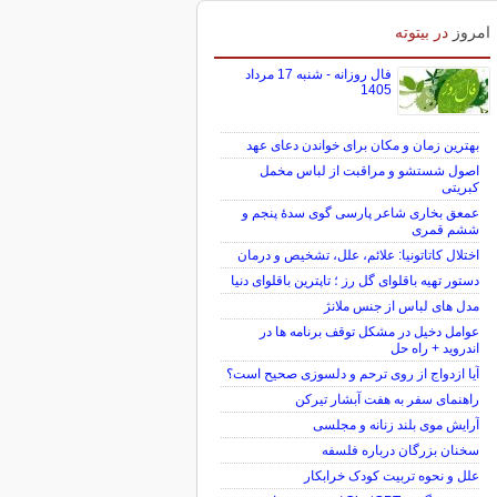
امروز
در بیتوته
فال روزانه - شنبه 17 مرداد
1405
بهترین زمان و مکان برای خواندن دعای عهد
اصول شستشو و مراقبت از لباس مخمل
کبریتی
عمعق بخاری شاعر پارسی گوی سدهٔ پنجم و
ششم قمری
اختلال کاتاتونیا: علائم، علل، تشخیص و درمان
دستور تهیه باقلوای گل رز ؛ تاپترین باقلوای دنیا
مدل های لباس از جنس ملانژ
عوامل دخیل در مشکل توقف برنامه ها در
اندروید + راه حل
آیا ازدواج از روی ترحم و دلسوزی صحیح است؟
راهنمای سفر به هفت آبشار تیرکن
آرایش موی بلند زنانه و مجلسی
سخنان بزرگان درباره فلسفه
علل و نحوه تربیت کودک خرابکار