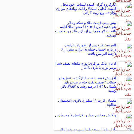
کارگروه گران کننده لبنیات، خود مخل
امنیت غذایی است!/ رقابت نهاد‌های موازی
برای تسریع روند گرانی
پیش ‌بینی قیمت طلا و سکه و دلار
پنجشنبه ۸ مرداد ۱۴۰۵ / صعود طلا ادامه
یافت؛ دلار همچنان از بازار فلز زرد حمایت
می‌کند
العربیه: نفت پس از اظهارات ترامپ
درباره احتمال حمله به ایران، بیش از ۶
درصد افزایش یافت
ادعای بانک مرکزی: تورم ماهانه نصف شد |
ترمز تورم یا بازی با آمار
افزایش قیمت نفت با بازگشت تنش‌ها و
حملات / قیمت نفت خام برنت دریای
شمال با ۴٫۱۴ درصد رشد به ۸۷٫۵۷ دلار
رسید
معمای غارت ۱۱ میلیارد دلاری «معتمدان
نظام»
واکنش مجلس به خبر افزایش قیمت بنزین
بازار طلا با موج تقاضا صعودی شد | دلار