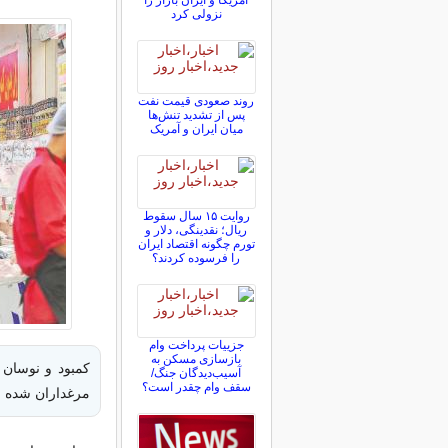
آمریکا و ایران بازار را
نزولی کرد
روند صعودی قیمت نفت
پس از تشدید تنش‌ها
میان ایران و آمریک
روایت ۱۵ سال سقوط
ریال؛ نقدینگی، دلار و
تورم چگونه اقتصاد ایران
را فرسوده کردند؟
جزییات پرداخت وام
بازسازی مسکن به
کمبود و نوسان 
آسیب‌دیدگان جنگ/
سقف وام چقدر است؟
مرغداران شده و 