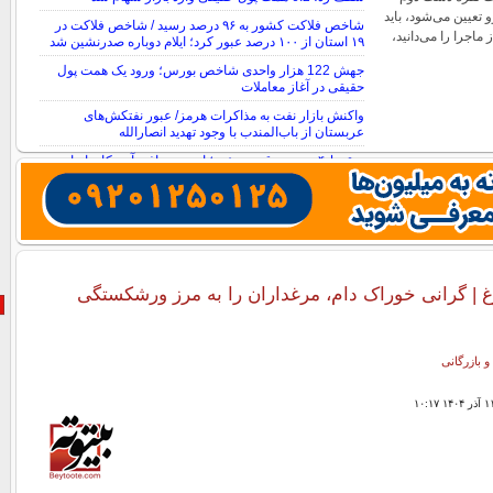
 تعیین می‌شود، باید
شاخص فلاکت کشور به ۹۶ درصد رسید / شاخص فلاکت در
ماجرا را می‌دانید،
۱۹ استان از ۱۰۰ درصد عبور کرد؛ ایلام دوباره صدرنشین شد
جهش 122 هزار واحدی شاخص بورس؛ ورود یک همت پول
حقیقی در آغاز معاملات
واکنش بازار نفت به مذاکرات هرمز/ عبور نفتکش‌های
عربستان از باب‌المندب با وجود تهدید انصارالله
سقوط ۴ درصدی قیمت نفت؛ امید به توافق آمریکا و ایران
بازار را نزولی کرد
غ | گرانی خوراک دام، مرغداران را به مرز ورشکستگی
و بازرگانی