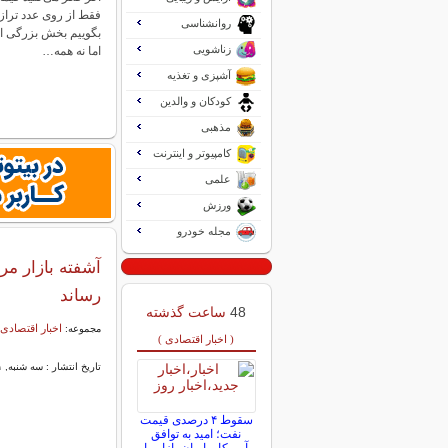
فقط از روی عدد ترازو
روانشناسی
بگوییم بخش بزرگی از 
زناشویی
اما نه همه…
آشپزی و تغذیه
کودکان و والدین
مذهبی
کامپیوتر و اینترنت
علمی
ورزش
مجله خودرو
آشفته بازار مر
رساند
48
ساعت گذشته
اخبار اقتصادی 
مجموعه:
( اخبار اقتصادی )
تاریخ انتشار : سه شنبه, ۱۱ آذر ۱۴۰۴ ۱۰:۱۷
سقوط ۴ درصدی قیمت
نفت؛ امید به توافق