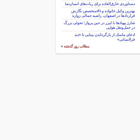
دستاوردی خارق‌العاده برای ربات‌های انسان‌نما
بهترین وکیل خانواده و ✍️متخصص نگارش
قراردادها در اصفهان، راضیه جمالی زواره
شارژ پهپادها با لیزر در حین پرواز؛ تحولی بزرگ
در حمل‌ونقل هوایی
ادعای ماسک از بازگرداندن بینایی تا «دید
فراانسانی»
مطالب روز گذشته »