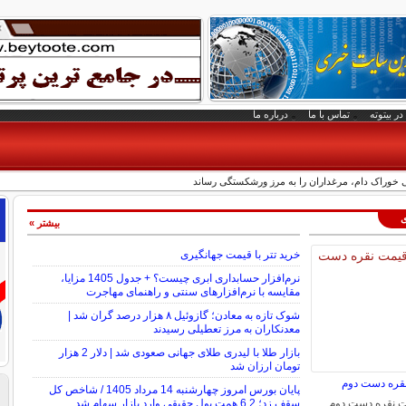
در بیتوته
تماس با ما
درباره ما
نی خوراک دام، مرغداران را به مرز ورشکستگی رساند
ی
بیشتر »
خرید تتر با قیمت جهانگیری
نرم‌افزار حسابداری ابری چیست؟ + جدول 1405 مزایا،
مقایسه با نرم‌افزارهای سنتی و راهنمای مهاجرت
شوک تازه به معادن؛ گازوئیل ۸ هزار درصد گران شد |
معدنکاران به مرز تعطیلی رسیدند
بازار طلا با لیدری طلای جهانی صعودی شد | دلار 2 هزار
تومان ارزان شد
نقره دست دوم
پایان بورس امروز چهارشنبه 14 مرداد 1405 / شاخص کل
مت نقره دست دوم
سقف زد؛ 6.2 همت پول حقیقی وارد بازار سهام شد