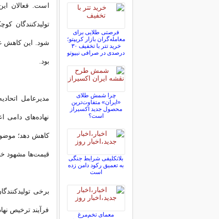
است. فعالان این
تولیدکنندگان کو
فرصتی طلایی برای
معامله‌گران بازار کریپتو؛
شود. این کاهش عر
خرید تتر با تخفیف ۳۰
درصدی در صرافی نیپوتو
بود.
چرا شمش طلای
مدیرعامل اتحادی
«ایران» متفاوت‌ترین
محصول جدید اکسیراز
است؟
کاهش دهد؛ موضوعی
قیمت‌ها مشهود خوا
بلاتکلیفی‌ شرایط جنگی
به تعمیق رکود دامن زده
است
برخی تولیدکنندگا
فرآیند ترخیص نهاد
معمای تخم‌مرغ