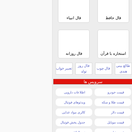
فال حافظ
فال انبیاء
استخاره با قرآن
فال روزانه
طالع بینی
فال روز
فال چوب
تعبیر خواب
هندی
تولد
سرویس ها
قیمت خودرو
اطلاعات دارویی
قیمت طلا و سکه
ویدئوهای فوتبال
قیمت دلار
کالری مواد غذایی
قیمت موبایل
جدول پخش فوتبال