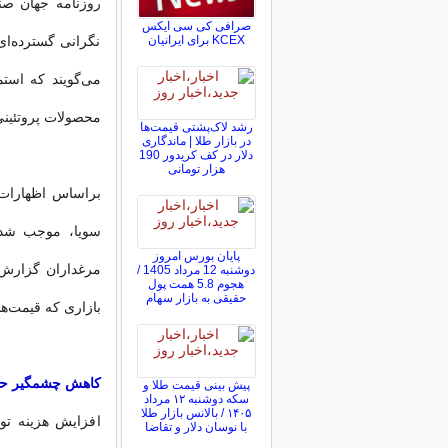
روزنامه جهان صن
صرافی کی سی ایکس
KCEX برای ایرانیان
نگرانی گسترده‌ای
می‌گویند که استمر
محصولات پروتئینی
رشد لاک‌پشتی قیمت‌ها
در بازار طلا | ماندگاری
دلار در کف کریدور 190
هزار تومانی
براساس اظهارات ف
سویا، موجب شده
پایان بورس امروز
مرغداران گزارش می
دوشنبه 12 مرداد 1405 /
هجوم 5.8 همت پول
حقیقی به بازار سهام
بازاری که قیمت‌ه
کاهش چشمگیر حا
پیش ‌بینی قیمت طلا و
سکه دوشنبه ۱۲ مرداد
۱۴۰۵ / بالانس بازار طلا
افزایش هزینه تو
با نوسان دلار و تقاضا