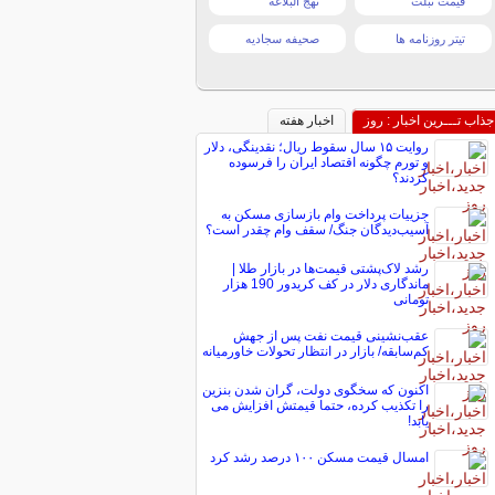
قیمت تبلت
نهج البلاغه
تیتر روزنامه ها
صحیفه سجادیه
جذاب تـــرین اخبار : روز
اخبار هفته
روایت ۱۵ سال سقوط ریال؛ نقدینگی، دلار
و تورم چگونه اقتصاد ایران را فرسوده
کردند؟
جزییات پرداخت وام بازسازی مسکن به
آسیب‌دیدگان جنگ/ سقف وام چقدر است؟
رشد لاک‌پشتی قیمت‌ها در بازار طلا |
ماندگاری دلار در کف کریدور 190 هزار
تومانی
عقب‌نشینی قیمت نفت پس از جهش
کم‌سابقه/ بازار در انتظار تحولات خاورمیانه
اکنون که سخگوی دولت، گران شدن بنزین
را تکذیب کرده، حتما قیمتش افزایش می
یابد!
امسال قیمت مسکن ۱۰۰ درصد رشد کرد