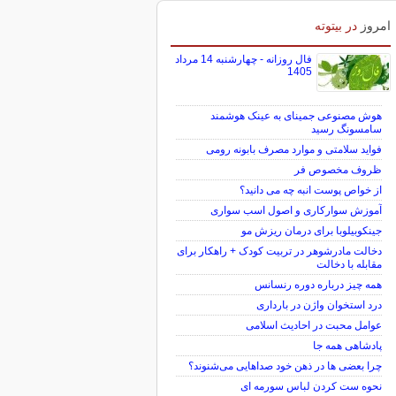
برای بازگشت به کریدور 190 هزار تومانی
خیز برداشت
امروز
در بیتوته
فال روزانه - چهارشنبه 14 مرداد
1405
هوش مصنوعی جمینای به عینک هوشمند
سامسونگ رسید
فواید سلامتی و موارد مصرف بابونه رومی
ظروف مخصوص فر
از خواص پوست انبه چه می دانید؟
آموزش سوارکاری و اصول اسب سواری
جینکوبیلوبا برای درمان ریزش مو
دخالت مادرشوهر در تربیت کودک + راهکار برای
مقابله با دخالت
همه چیز درباره دوره رنسانس
درد استخوان واژن در بارداری
عوامل محبت در احادیث اسلامى
پادشاهی همه جا
چرا بعضی ها در ذهن خود صداهایی می‌شنوند؟
نحوه ست کردن لباس سورمه ای