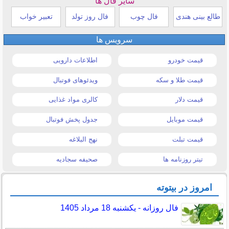
سایر فال ها
طالع بینی هندی
فال چوب
فال روز تولد
تعبیر خواب
سرویس ها
قیمت خودرو
اطلاعات دارویی
قیمت طلا و سکه
ویدئوهای فوتبال
قیمت دلار
کالری مواد غذایی
قیمت موبایل
جدول پخش فوتبال
قیمت تبلت
نهج البلاغه
تیتر روزنامه ها
صحیفه سجادیه
امروز در بیتوته
فال روزانه - یکشنبه 18 مرداد 1405