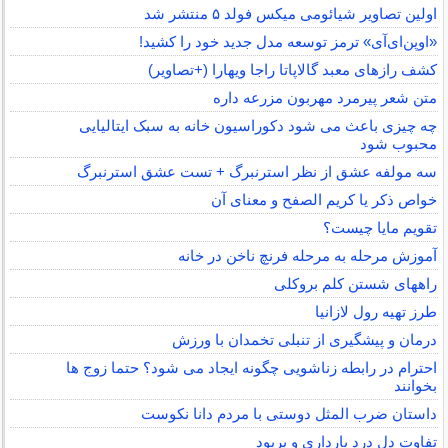
اولین تصاویر شیائومی میکس فولد ۵ منتشر شد
«اوپن‌ای‌آی» ترمز توسعه مدل جدید خود را کشید!
کشف رازهای معبد گالاپاتا راجا ویهارا (+تصاویر)
متن شعر پیرمرد مهربون مزرعه داره
چه چیزی باعث می شود دکوراسیون خانه به سبک ایتالیایی
محبوب شود
سه مولفه عشق از نظر استرنبرگ + تست عشق استرنبرگ
خواص ذکر یا کریم الصفح و معنای آن
تقویم مایا چیست؟
آموزش مرحله به مرحله فرنچ ناخن در خانه
راههای شستن کلم بروکلی
طرز تهیه رول لازانیا
درمان و پیشگیری از تنبلی تخمدان با ورزش
احترام در رابطه زناشویی چگونه ایجاد می شود؟ حتما زوج ها
بخوانند
داستان ضرب المثل دوستی با مردم دانا نكوست
تفاوت دل درد بارداری و پریود