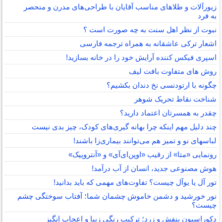
زیورآلات و طلاهای مناسب آقایان با طراحی‌های مدرن و منحصر
به فرد
نبوت از نظر اهل سنت به چه صورت است ؟
اشعار ترکی عاشقانه به همراه ترجمه فارسی
اسپری فیکس کننده آرایش خود را در خانه بسازید!
روش های متفاوت بافت لیف
چگونه با ارتودنسی نخ دندان بکشیم؟
شناخت نقاط تحریک شوهر
چقدر به همسرتان اعتماد دارید؟
چند دلیل مهم اینکه چرا بهانه گیری‌های کودک، چیز بدی نیست
لباس‎های نو و تمیز هم می‌توانند بیماری‌زا باشند!
رونمایی «متا» از رقیب «اوپن‌ای‌آی» و «آنتروپیک»
هوش مصنوعی جدید، انسان از آب درآمد!
تور آل یا یوآل چیست؟ تفاوت‌های مهمی که باید بدانید!
نور خورشید و دشمن خاموش چشمان شما؛ آفتاب سوختگی چشم
چیست؟
دکوراسیون بنفش و زرد؛ ترکیب رنگی زیبا و اعجاب انگیز