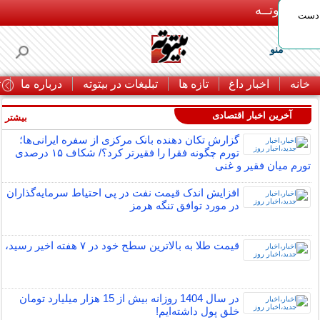
بـیتوتــه
 دست
منو
خانه
اخبار داغ
تازه ها
تبلیغات در بیتوته
درباره ما
ت
آخرین اخبار اقتصادی
بیشتر »
گزارش تکان‌ دهنده بانک مرکزی از سفره ایرانی‌ها؛
تورم چگونه فقرا را فقیرتر کرد؟/ شکاف ۱۵ درصدی
تورم میان فقیر و غنی
افزایش اندک قیمت نفت در پی احتیاط سرمایه‌گذاران
در مورد توافق تنگه هرمز
قیمت طلا به بالاترین سطح خود در ۷ هفته اخیر رسید،
در سال 1404 روزانه بیش از 15 هزار میلیارد تومان
خلق پول داشته‌ایم!