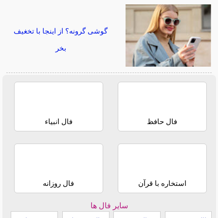
گوشی گرونه؟ از اینجا با تخغیف
بخر
فال حافظ
فال انبیاء
استخاره با قرآن
فال روزانه
سایر فال ها