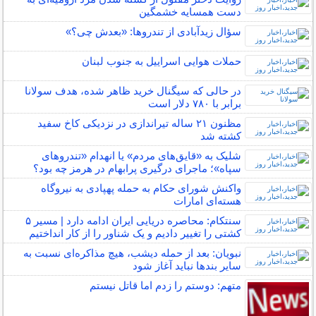
دست همسایه خشمگین
سؤال زیدآبادی از تندروها: «بعدش چی؟»
حملات هوایی اسراییل به جنوب لبنان
در حالی که سیگنال خرید ظاهر شده، هدف سولانا
برابر با ۷۸۰ دلار است
مظنون ۲۱ ساله تیراندازی در نزدیکی کاخ سفید
کشته شد
شلیک به «قایق‌های مردم» یا انهدام «تندرو‌های
سپاه»؛ ماجرای درگیری پرابهام در هرمز چه بود؟
واکنش شورای حکام به حمله پهپادی به نیروگاه
هسته‌ای امارات
سنتکام: محاصره دریایی ایران ادامه دارد | مسیر ۵
کشتی را تغییر دادیم و یک شناور را از کار انداختیم
نبویان: بعد از حمله دیشب، هیچ مذاکره‌ای نسبت به
سایر بندها نباید آغاز شود
متهم: دوستم را زدم اما قاتل نیستم