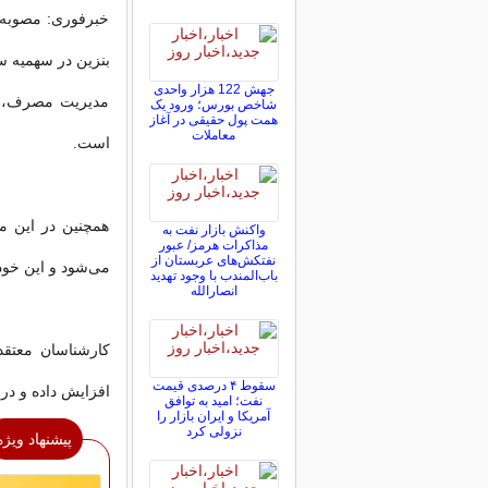
خبرفوری: مصوبه
جهش 122 هزار واحدی
مدیریت مصرف، کا
شاخص بورس؛ ورود یک
همت پول حقیقی در آغاز
معاملات
است.
همچنین در این م
واکنش بازار نفت به
مذاکرات هرمز/ عبور
نفتکش‌های عربستان از
می‌شود و این خودر
باب‌المندب با وجود تهدید
انصارالله
کارشناسان معتقد
سقوط ۴ درصدی قیمت
افزایش داده و در
نفت؛ امید به توافق
آمریکا و ایران بازار را
نزولی کرد
پیشنهاد ویژه