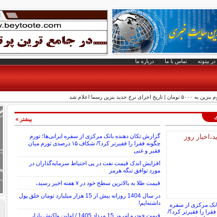
در بیتوته
تماس با ما
درباره ما
رخ جدید بنزین رسما اعلام شد
ی
بیشتر »
گزارش تکان‌ دهنده بانک مرکزی از سفره ایرانی‌ها؛ تورم
چگونه فقرا را فقیرتر کرد؟/ شکاف ۱۵ درصدی تورم میان
فقیر و غنی
افزایش اندک قیمت نفت در پی احتیاط سرمایه‌گذاران در
مورد توافق تنگه هرمز
قیمت طلا به بالاترین سطح خود در ۷ هفته اخیر رسید،
در سال 1404 روزانه بیش از 15 هزار میلیارد تومان خلق پول
داشته‌ایم!
انک مرکزی از سفره
 فقرا را فقیرتر کرد؟/
قیمت خودرو امروز 15 مرداد 1405 / اولین واکنش بازار