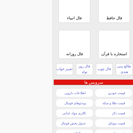
فال حافظ
فال انبیاء
استخاره با قرآن
فال روزانه
طالع بینی
فال روز
فال چوب
تعبیر خواب
هندی
تولد
سرویس ها
قیمت خودرو
اطلاعات دارویی
قیمت طلا و سکه
ویدئوهای فوتبال
قیمت دلار
کالری مواد غذایی
قیمت موبایل
جدول پخش فوتبال