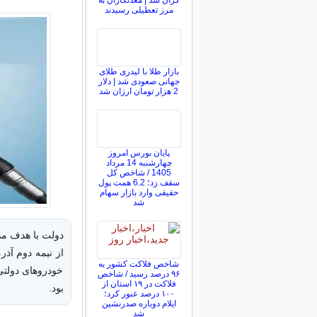
گران شد | معدنکاران به
مرز تعطیلی رسیدند
بازار طلا با لیدری طلای
جهانی صعودی شد | دلار
2 هزار تومان ارزان شد
پایان بورس امروز
چهارشنبه 14 مرداد
1405 / شاخص کل
سقف زد؛ 6.2 همت پول
حقیقی وارد بازار سهام
شد
دولت با هدف مد
شاخص فلاکت کشور به
خودروهای دولتی
۹۶ درصد رسید / شاخص
فلاکت در ۱۹ استان از
بود.
۱۰۰ درصد عبور کرد؛
ایلام دوباره صدرنشین
شد