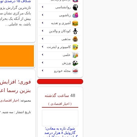
شکاف ۱۵ درصدی تورم میان فقیر و غنی
روانشناسی
تازه‌ترین گزارش پژو
بانک مرکزی نشان می‌
زناشویی
بیش از آنکه یک بحر
آشپزی و تغذیه
باشد، به عاملی…
کودکان و والدین
مذهبی
کامپیوتر و اینترنت
علمی
ورزش
مجله خودرو
بنزین رسما اع
48
ساعت گذشته
اخبار اقتصادی 
مجموعه:
( اخبار اقتصادی )
تاریخ انتشار : سه شنبه, ۰۴ آذر ۱۴۰۴ ۱۶:۱۵
شوک تازه به معادن؛
گازوئیل ۸ هزار درصد