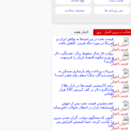
قیمت تبلت
نهج البلاغه
تیتر روزنامه ها
صحیفه سجادیه
جذاب تـــرین اخبار : روز
اخبار هفته
قیمت نفت در پی امیدها به توافق ایران و
آمریکا در مورد تنگه هرمز، کاهش یافت
روایت ۱۵ سال سقوط ریال؛ نقدینگی، دلار
و تورم چگونه اقتصاد ایران را فرسوده
کردند؟
جزییات پرداخت وام بازسازی مسکن به
آسیب‌دیدگان جنگ/ سقف وام چقدر است؟
رشد لاک‌پشتی قیمت‌ها در بازار طلا |
ماندگاری دلار در کف کریدور 190 هزار
تومانی
عقب‌نشینی قیمت نفت پس از جهش
کم‌سابقه/ بازار در انتظار تحولات خاورمیانه
اکنون که سخگوی دولت، گران شدن بنزین
را تکذیب کرده، حتما قیمتش افزایش می
یابد!