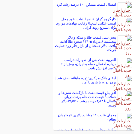
امسال قیمت مسکن ۱۰۰ درصد رشد کرد
کارگروه گران کننده لبنیات، خود مخل
امنیت غذایی است!/ رقابت نهاد‌های موازی
برای تسریع روند گرانی
پیش ‌بینی قیمت طلا و سکه و دلار
پنجشنبه ۸ مرداد ۱۴۰۵ / صعود طلا ادامه
یافت؛ دلار همچنان از بازار فلز زرد حمایت
می‌کند
العربیه: نفت پس از اظهارات ترامپ
درباره احتمال حمله به ایران، بیش از ۶
درصد افزایش یافت
ادعای بانک مرکزی: تورم ماهانه نصف شد |
ترمز تورم یا بازی با آمار
افزایش قیمت نفت با بازگشت تنش‌ها و
حملات / قیمت نفت خام برنت دریای
شمال با ۴٫۱۴ درصد رشد به ۸۷٫۵۷ دلار
رسید
معمای غارت ۱۱ میلیارد دلاری «معتمدان
نظام»
واکنش مجلس به خبر افزایش قیمت بنزین