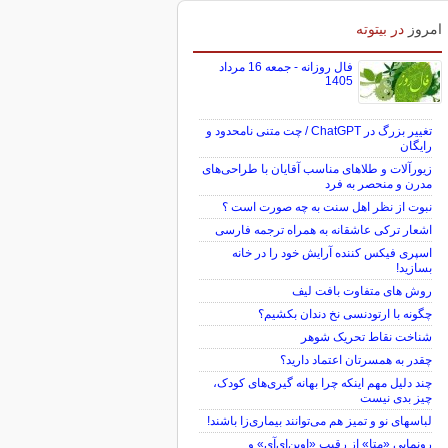
امروز
در بیتوته
فال روزانه - جمعه 16 مرداد
1405
تغییر بزرگ در ChatGPT / چت متنی نامحدود و
رایگان
زیورآلات و طلاهای مناسب آقایان با طراحی‌های
مدرن و منحصر به فرد
نبوت از نظر اهل سنت به چه صورت است ؟
اشعار ترکی عاشقانه به همراه ترجمه فارسی
اسپری فیکس کننده آرایش خود را در خانه
بسازید!
روش های متفاوت بافت لیف
چگونه با ارتودنسی نخ دندان بکشیم؟
شناخت نقاط تحریک شوهر
چقدر به همسرتان اعتماد دارید؟
چند دلیل مهم اینکه چرا بهانه گیری‌های کودک،
چیز بدی نیست
لباس‎های نو و تمیز هم می‌توانند بیماری‌زا باشند!
رونمایی «متا» از رقیب «اوپن‌ای‌آی» و