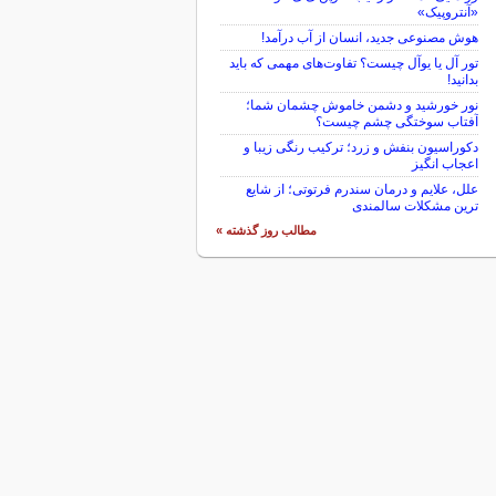
«آنتروپیک»
هوش مصنوعی جدید، انسان از آب درآمد!
تور آل یا یوآل چیست؟ تفاوت‌های مهمی که باید
بدانید!
نور خورشید و دشمن خاموش چشمان شما؛
آفتاب سوختگی چشم چیست؟
دکوراسیون بنفش و زرد؛ ترکیب رنگی زیبا و
اعجاب انگیز
علل، علایم و درمان سندرم فرتوتی؛ از شایع
ترین مشکلات سالمندی
مطالب روز گذشته »