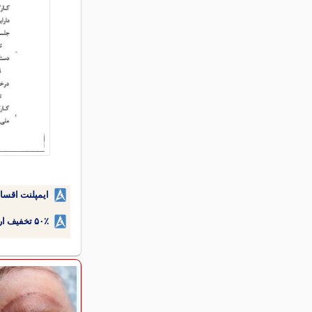
ایمپلنت اقسا
۵۰٪ تخفیف ارتودنسی دندان اقساطی بدون نیاز به چک یا سفته!